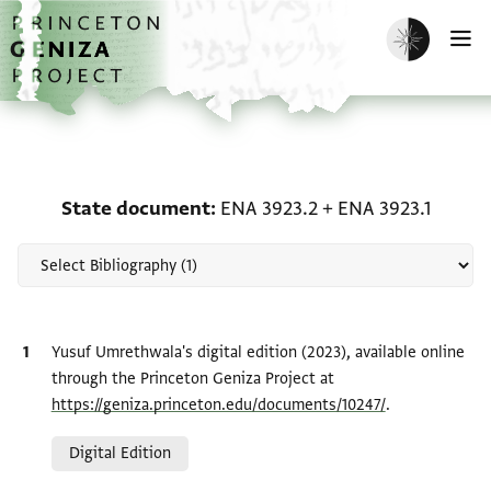
Skip to main content
home
Enable dark m
O
Scholarship on State do
State document
ENA 3923.2
+
ENA 3923.1
Bibliographic citation
Yusuf Umrethwala's digital edition (2023), available online
through the Princeton Geniza Project at
https://geniza.princeton.edu/documents/10247/
.
Relation to document
Digital Edition