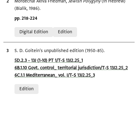
Bibliographic citation
Mordechai Akiva Friedman,
Jewish Polygyny‎
(in Hebrew)
(Bialik, 1986).
Location in source
pp. 218-224
Relation to document
Digital Edition
Edition
Bibliographic citation
S. D. Goitein's unpublished edition (1950–85).
Location in source
5D.2.3 - 13J (1-10) PT 1/T-S 13J2.25_1
6B.1.10 Govt. control_ territorial jurisdiction/T-S 13J2.25_2
6C.1.1 Mediterranean_ vol. I/T-S 13J2.25_3
Relation to document
Edition