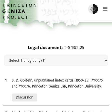
Skip to main content
home
Enable dark m
O
Scholarship on Legal do
Legal document
T-S 13J2.25
Bibliographic citation
S. D. Goitein, unpublished index cards (1950–85),
#10075
and
#10076
. Princeton Geniza Lab, Princeton University.
Relation to document
Discussion