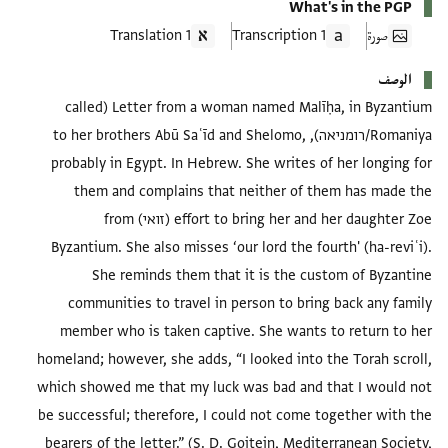
What's in the PGP
صورة
1 Transcription
1 Translation
الوصف
Letter from a woman named Malīḥa, in Byzantium (called
Romaniya/רומניאה), to her brothers Abū Saʿīd and Shelomo,
probably in Egypt. In Hebrew. She writes of her longing for
them and complains that neither of them has made the
effort to bring her and her daughter Zoe (זואי) from
Byzantium. She also misses ‘our lord the fourth' (ha-reviʿi).
She reminds them that it is the custom of Byzantine
communities to travel in person to bring back any family
member who is taken captive. She wants to return to her
homeland; however, she adds, “I looked into the Torah scroll,
which showed me that my luck was bad and that I would not
be successful; therefore, I could not come together with the
bearers of the letter.” (S. D. Goitein, Mediterranean Society,