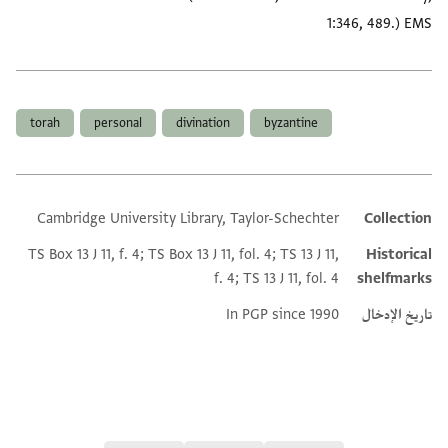
1:346, 489.) EMS
العلامات
torah
personal
divination
byzantine
Cambridge University Library, Taylor-Schechter
Collection
Additional metadata
TS Box 13 J 11, f. 4; TS Box 13 J 11, fol. 4; TS 13 J 11,
Historical
f. 4; TS 13 J 11, fol. 4
shelfmarks
تاريخ الإدخال
In PGP since 1990