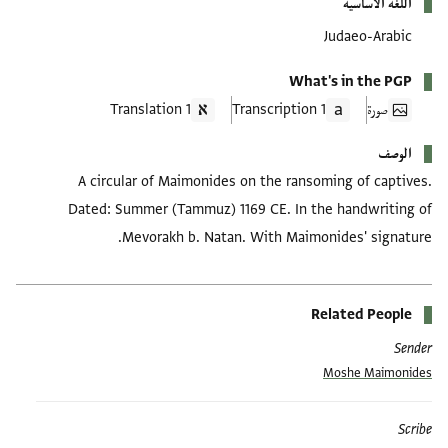
اللغة الأساسية
Judaeo-Arabic
What's in the PGP
صورة
1 Transcription
1 Translation
الوصف
A circular of Maimonides on the ransoming of captives.
Dated: Summer (Tammuz) 1169 CE. In the handwriting of
Mevorakh b. Natan. With Maimonides' signature.
Related People
Sender
Moshe Maimonides
Scribe