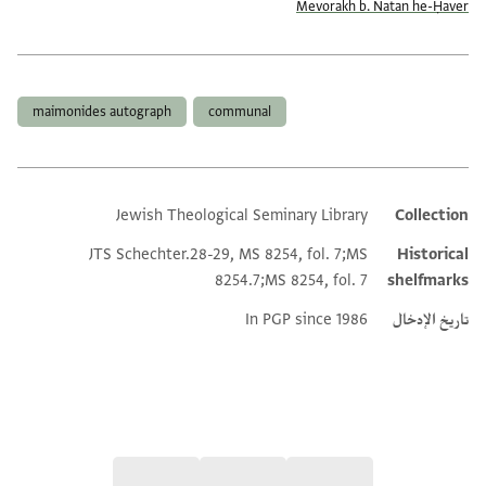
Mevorakh b. Natan he-Ḥaver
العلامات
maimonides autograph
communal
Jewish Theological Seminary Library
Collection
Additional metadata
JTS Schechter.28-29, MS 8254, fol. 7;MS
Historical
8254.7;MS 8254, fol. 7
shelfmarks
تاريخ الإدخال
In PGP since 1986