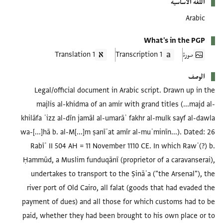
اللغة الأساسية
Arabic
What's in the PGP
صورة
1 Transcription
1 Translation
الوصف
Legal/official document in Arabic script. Drawn up in the
majlis al-khidma of an amir with grand titles (...majd al-
khilāfa ʿizz al-dīn jamāl al-umarāʾ fakhr al-mulk sayf al-dawla
wa-[...]hā b. al-M[...]m ṣanīʿat amīr al-muʾminīn...). Dated: 26
Rabīʿ II 504 AH = 11 November 1110 CE. In which Rawʿ(?) b.
Ḥammūd, a Muslim funduqānī (proprietor of a caravanserai),
undertakes to transport to the Ṣināʿa ("the Arsenal"), the
river port of Old Cairo, all falat (goods that had evaded the
payment of dues) and all those for which customs had to be
paid, whether they had been brought to his own place or to