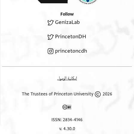
Follow
GenizaLab
PrincetonDH
princetoncdh
إمكانية الوصول
2026 The Trustees of Princeton University
ISSN: 2834-4146
v. 4.30.0