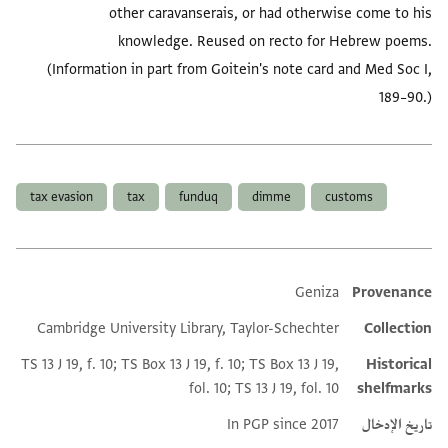
other caravanserais, or had otherwise come to his
knowledge. Reused on recto for Hebrew poems.
(Information in part from Goitein's note card and Med Soc I,
189–90.)
العلامات
tax evasion
tax
funduq
dimme
customs
Geniza
Provenance
Additional metadata
Cambridge University Library, Taylor-Schechter
Collection
TS 13 J 19, f. 10; TS Box 13 J 19, f. 10; TS Box 13 J 19,
Historical
fol. 10; TS 13 J 19, fol. 10
shelfmarks
تاريخ الإدخال
In PGP since 2017