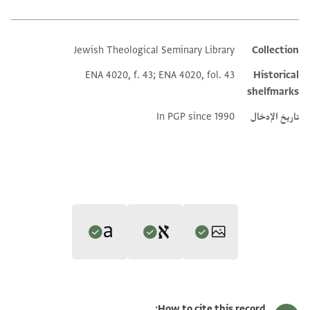
Jewish Theological Seminary Library
Collection
Additional metadata
ENA 4020, f. 43; ENA 4020, fol. 43
Historical
shelfmarks
تاريخ الإدخال
In PGP since 1990
Editor: Gil, Moshe
Translator: Gil, Moshe (in Hebrew)
ENA 4020.43 1
تكبير و تدوير
Moshe Gil,
In the Kingdom of Ishmael‎
(in Hebrew) (Tel Aviv
How to cite this record: