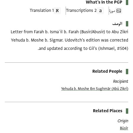
What's in the PGP
صورة
2 Transcriptions
1 Translation
الوصف
Letter from Farah b. Isma`il b. Farah (Busir/Abusir) to Abu Zikri
Yehuda b. Moshe b. Sigmar. Udovitch's edition was corrected
and updated according to Gil's (Ishmael, #504).
Related People
Recipient
(Abū Zikrī) Yehuda b. Moshe Ibn Sughmār
Related Places
Origin
Būṣīr