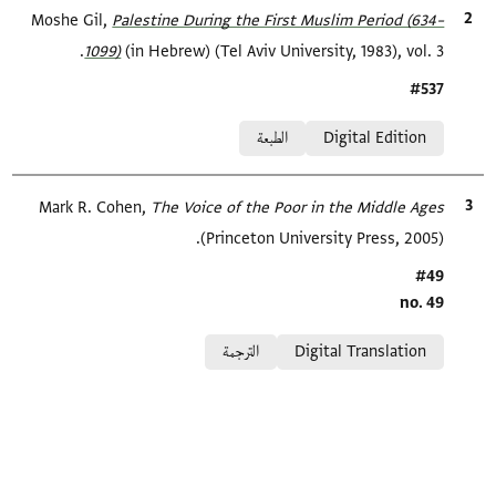
الاقتباس المرجعي
Palestine During the First Muslim Period (634–
Moshe Gil,
1099)‎
(in Hebrew) (Tel Aviv University, 1983), vol. 3.
Location in source
#537
Relation to document
Digital Edition
الطبعة
الاقتباس المرجعي
The Voice of the Poor in the Middle Ages
Mark R. Cohen,
(Princeton University Press, 2005).
Location in source
#49
no. 49
Relation to document
Digital Translation
الترجمة