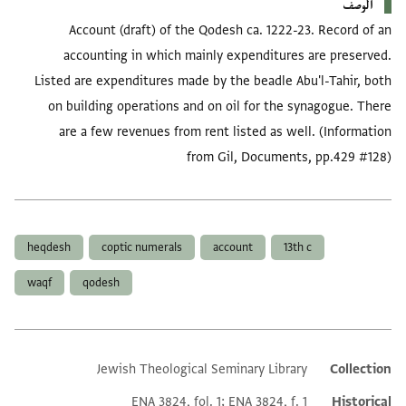
الوصف
Account (draft) of the Qodesh ca. 1222-23. Record of an
accounting in which mainly expenditures are preserved.
Listed are expenditures made by the beadle Abu'l-Tahir, both
on building operations and on oil for the synagogue. There
are a few revenues from rent listed as well. (Information
from Gil, Documents, pp.429 #128)
العلامات
heqdesh
coptic numerals
account
13th c
waqf
qodesh
Jewish Theological Seminary Library
Collection
Additional metadata
ENA 3824, fol. 1; ENA 3824, f. 1
Historical