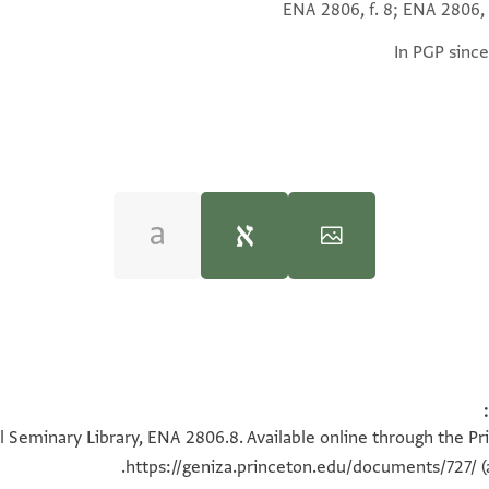
ENA 2806, f. 8; ENA 2806, 
In PGP since
Moshe Gil,
Palestine During the First Muslim P
100%
100%
l Seminary Library, ENA 2806.8. Available online through the Pr
ל ראש]
https://geniza.princeton.edu/documents/727/
(