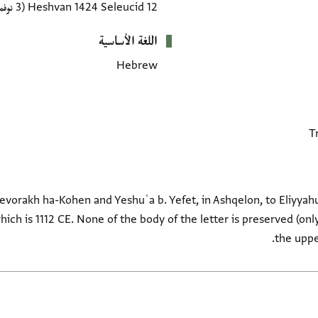
12 Heshvan 1424 Seleucid
(3 نوفمبر 1112 CE)
اللغة الأساسية
Hebrew
evorakh ha-Kohen and Yeshuʿa b. Yefet, in Ashqelon, to Eliyyah
ch is 1112 CE. None of the body of the letter is preserved (only
the uppe