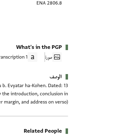
ENA 2806.8
What's in the PGP
صورة
1 Transcription
الوصف
u b. Evyatar ha-Kohen. Dated: 13
 the introduction, conclusion in
r margin, and address on verso).
Related People