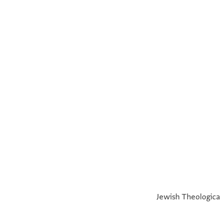
verso
°
°
Jewish Theologica