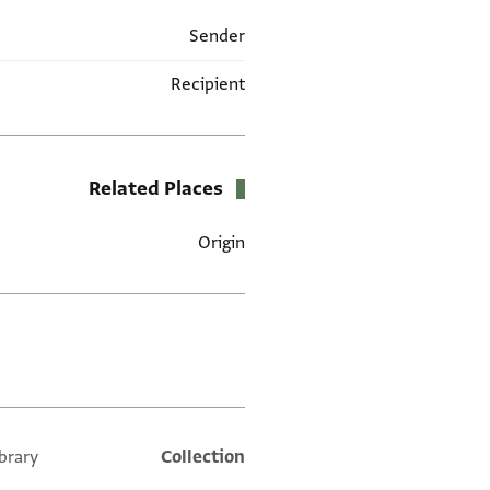
Sender
Recipient
Related Places
Origin
العلامات
brary
Collection
Additional metadata