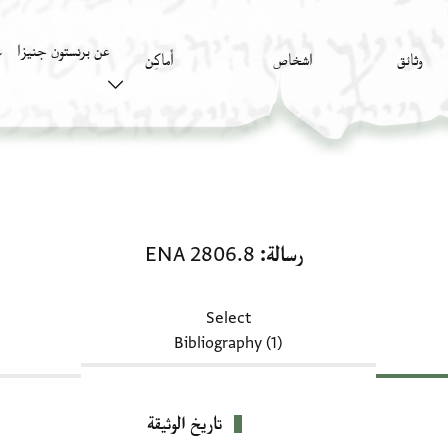
عن برنستون جنيزا
وثائق
اشخاص
أَماكِن
ك
رسالة: ENA 2806.8
رسالة
ENA 2806.8
Select
Bibliography (1)
تاريخ الوثيقة