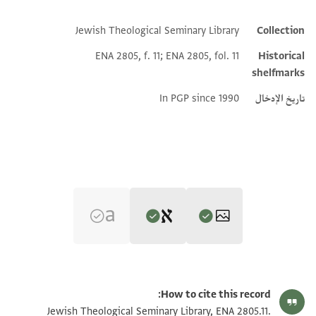
Jewish Theological Seminary Library
Collection
Additional metadata
ENA 2805, f. 11; ENA 2805, fol. 11
Historical
shelfmarks
تاريخ الإدخال
In PGP since 1990
Editor: Udovitch, A. L.
ENA 2805.11 2
تكبير و تدوير
A. L. Udovitch's digital edition.
How to cite this record:
ENA 2805.11 1
Jewish Theological Seminary Library, ENA 2805.11.