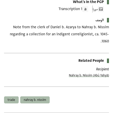
What's in the PGP
صورة
1 Transcription
الوصف
Note from the clerk of Daniel b. Azarya to Nahray b. Nissim
regarding a collection for an indigent correligionist, ca. 1045-
1060.
Related People
Recipient
(Abū Yaḥyā) Nahray b. Nissim
العلامات
trade
nahray b. nissim