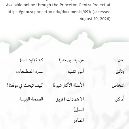
בשמך רחמנא
Available online through the Princeton Geniza Project at
https://geniza.princeton.edu/documents/691/
(accessed
רבנו נהראי אדאם אללה
بيان أذونات الصورة
August 10, 2026).
עלאה יחסן אלנטר למר והיב
عرض :
ENA 2805.11
פי הדה אלסבת באן יכאטב
אלגמאעה כתרהא אללה פי
כניסה אלעראקיין
פי תחציל שי יעוד בה עלי
חאלה אד הי רזחה ומע דלך
بحث
عن برنستون جنيزا
كيفية (إرشادات)
כונה קליל אלכסוה ולא ידע
وثائق
أمور تِقنيّة
مسرد المصطلحات
פי דלך [מ]מן אן שא אללה
ישועה
اشخاص
الأسئلة الأكثر شيوعًا
كيف تبحث في موقعنا؟
أَماكِن
الاعتمادات (فريق
الصفحة الرئيسة
العمل)
المصادر