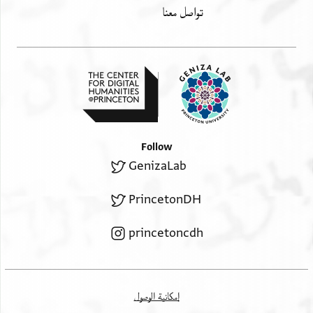
تواصل معنا
Follow
GenizaLab
PrincetonDH
princetoncdh
إمكانية الوصول