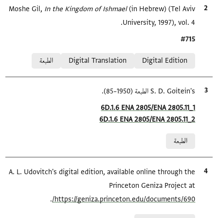
الاقتباس المرجعي
(in Hebrew) (Tel Aviv
In the Kingdom of Ishmael‎
Moshe Gil,
University, 1997), vol. 4.
Location in source
#715
Relation to document
Digital Edition
Digital Translation
الطبعة
الاقتباس المرجعي
S. D. Goitein's الطبعة (1950–85).
Location in source
6D.1.6 ENA 2805/ENA 2805.11_1
6D.1.6 ENA 2805/ENA 2805.11_2
Relation to document
الطبعة
الاقتباس المرجعي
A. L. Udovitch's digital edition, available online through the
Princeton Geniza Project at
.
https://geniza.princeton.edu/documents/690/
Relation to document