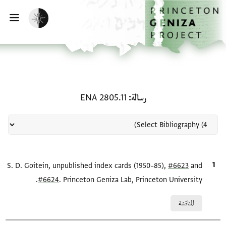
لصفحة الرئيسية
خطي إلى المحتوى الرئيسي
تفعيل الوضع المظلم
فتح 
منحة في رسالة: ENA 2805.11
رسالة
ENA 2805.11
and
#6623
الاقتباس المرجعي
S. D. Goitein, unpublished index cards (1950–85),
#6624
. Princeton Geniza Lab, Princeton University.
Relation to document
المناقشة