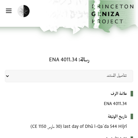
لصفحة الرئيسية
خطي إلى المحتوى الرئيسي
تفعيل الوضع المظلم
فتح 
رسالة: ENA 4011.34
رسالة
ENA 4011.34
بيانات التعريف
علامة الرف
ENA 4011.34
تاريخ الوثيقة
last day of Dhū l-Qaʿda 544 Hijrī
(30 مارس 1150 CE)