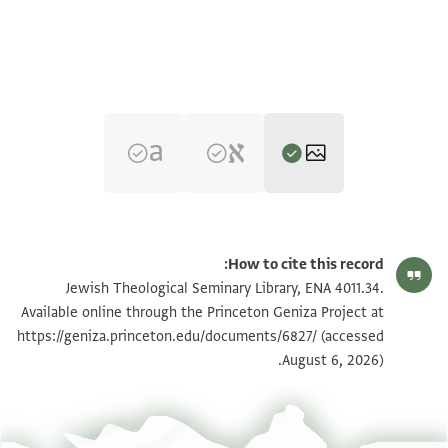
ENA 4011.34 2
تكبير و تدوير
How to cite this record:
ENA 4011.34 1
Jewish Theological Seminary Library, ENA 4011.34.
Available online through the Princeton Geniza Project at
https://geniza.princeton.edu/documents/6827/
(accessed
بيان أذونات الصورة
August 6, 2026).
عرض :
ENA 4011.34