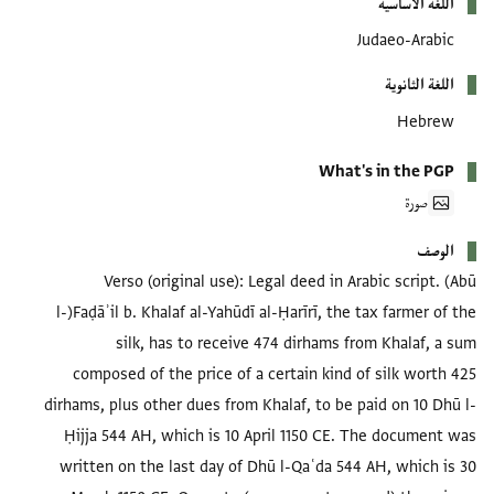
اللغة الأساسية
Judaeo-Arabic
اللغة الثانوية
Hebrew
What's in the PGP
صورة
الوصف
Verso (original use): Legal deed in Arabic script. (Abū
l-)Faḍāʾil b. Khalaf al-Yahūdī al-Ḥarīrī, the tax farmer of the
silk, has to receive 474 dirhams from Khalaf, a sum
composed of the price of a certain kind of silk worth 425
dirhams, plus other dues from Khalaf, to be paid on 10 Dhū l-
Ḥijja 544 AH, which is 10 April 1150 CE. The document was
written on the last day of Dhū l-Qaʿda 544 AH, which is 30