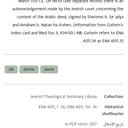
March 1150 CE. On recto (see separate record) there is an
acknowledgement made by the Jewish court concerning the
content of the Arabic deed, signed by Shelomo b. Seʿadya
and Avraham b. Natan ha-Kohen. (Information from Goitein's
index card and Med Soc II, 614n30.) NB: Goitein refers to ENA
4011.34 as ENA 4011.33.
العلامات
silk
dimme
damin
Jewish Theological Seminary Library
Collection
Additional metadata
ENA 4011, f. 34; ENA 4011, fol. 34
Historical
shelfmarks
تاريخ الإدخال
In PGP since 2017