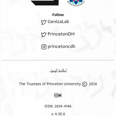
Follow
GenizaLab
PrincetonDH
princetoncdh
إمكانية الوصول
2026 The Trustees of Princeton University
ISSN: 2834-4146
v. 4.30.0