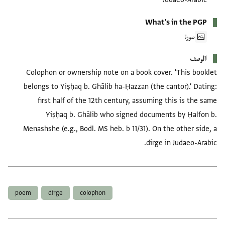
What's in the PGP
صورة
الوصف
Colophon or ownership note on a book cover. 'This booklet
belongs to Yiṣḥaq b. Ghālib ha-Ḥazzan (the cantor).' Dating:
first half of the 12th century, assuming this is the same
Yiṣḥaq b. Ghālib who signed documents by Ḥalfon b.
Menashshe (e.g., Bodl. MS heb. b 11/31). On the other side, a
dirge in Judaeo-Arabic.
العلامات
poem
dirge
colophon