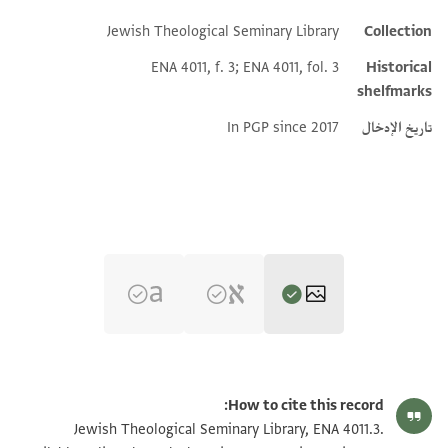
Jewish Theological Seminary Library
Collection
Additional metadata
ENA 4011, f. 3; ENA 4011, fol. 3
Historical
shelfmarks
تاريخ الإدخال
In PGP since 2017
ENA 4011.3 1
تكبير و تدوير
How to cite this record:
ENA 4011.3 2
تكبير و تدوير
Jewish Theological Seminary Library, ENA 4011.3.