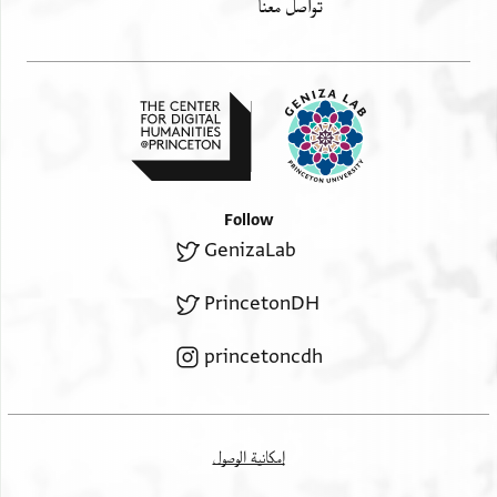
تواصل معنا
Follow
GenizaLab
PrincetonDH
princetoncdh
إمكانية الوصول