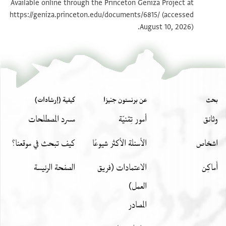
Available online through the Princeton Geniza Project at
https://geniza.princeton.edu/documents/6815/
(accessed
بيان أذونات الصورة
August 10, 2026).
بحث
عن برنستون جنيزا
كيفية (إرشادات)
وثائق
أمور تِقنيّة
مسرد المصطلحات
اشخاص
الأسئلة الأكثر شيوعًا
كيف تبحث في موقعنا؟
أَماكِن
الاعتمادات (فريق
الصفحة الرئيسة
العمل)
المصادر