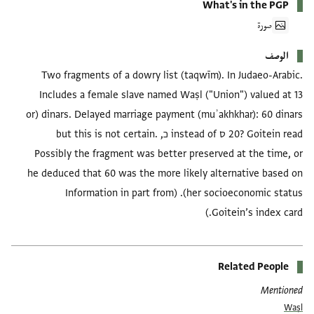
What's in the PGP
صورة
الوصف
Two fragments of a dowry list (taqwīm). In Judaeo-Arabic.
Includes a female slave named Waṣl ("Union") valued at 13
dinars. Delayed marriage payment (muʾakhkhar): 60 dinars (or
20? Goitein read ס instead of כ, but this is not certain.
Possibly the fragment was better preserved at the time, or
he deduced that 60 was the more likely alternative based on
her socioeconomic status). (Information in part from
Goitein’s index card.)
Related People
Mentioned
Waṣl