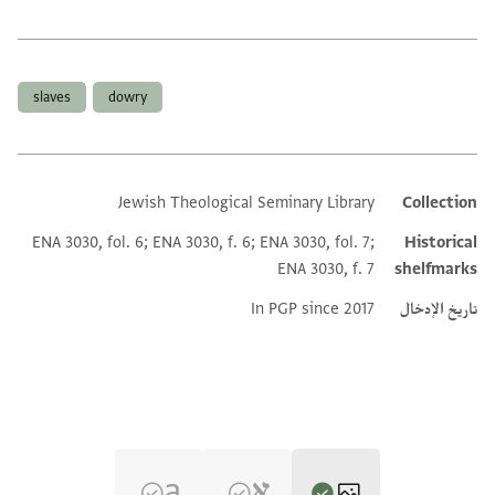
العلامات
slaves
dowry
Jewish Theological Seminary Library
Collection
Additional metadata
ENA 3030, fol. 6; ENA 3030, f. 6; ENA 3030, fol. 7;
Historical
ENA 3030, f. 7
shelfmarks
تاريخ الإدخال
In PGP since 2017