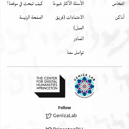
اشخاص
الأسئلة الأكثر شيوعًا
كيف تبحث في موقعنا؟
أَماكِن
الاعتمادات (فريق
الصفحة الرئيسة
العمل)
المصادر
تواصل معنا
Follow
GenizaLab