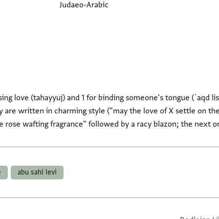
Judaeo-Arabic
using love (tahayyuj) and 1 for binding someone's tongue (ʿaqd li
y are written in charming style ("may the love of X settle on the
ke rose wafting fragrance" followed by a racy blazon; the next 
e
abu sahl levi