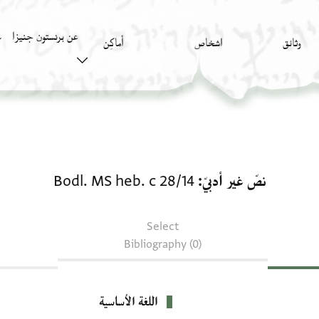
عن برنستون جنيزا
وثائق
اشخاص
أَماكِن
ك
نصّ غير أدبيّ: Bodl. MS heb. c 28/14
نصّ غير أدبيّ
Bodl. MS heb. c 28/14
Select
Bibliography (0)
اللغة الأساسية