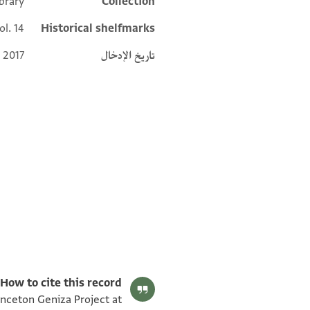
brary
Collection
Additional metadata
ol. 14
Historical shelfmarks
تاريخ الإدخال
 2017
Bodl. MS heb. c 28/14 14 verso
بيان أذونات الصورة
How to cite this record:
rinceton Geniza Project at