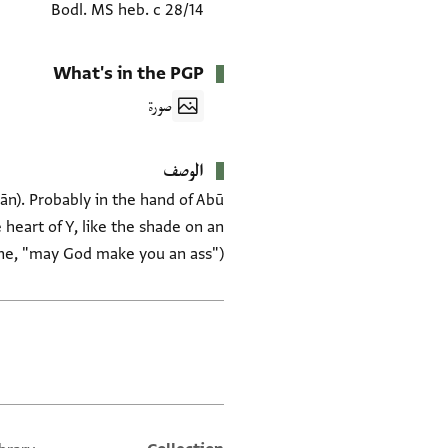
Bodl. MS heb. c 28/14
What's in the PGP
صورة
الوصف
sān). Probably in the hand of Abū
 heart of Y, like the shade on an
one, "may God make you an ass").
العلامات