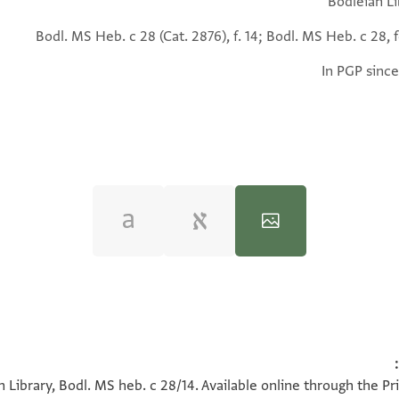
Bodleian Li
Bodl. MS Heb. c 28 (Cat. 2876), f. 14; Bodl. MS Heb. c 28, f
In PGP since
Bodl. MS heb. c 28/14 14 recto
100%
n Library, Bodl. MS heb. c 28/14. Available online through the P