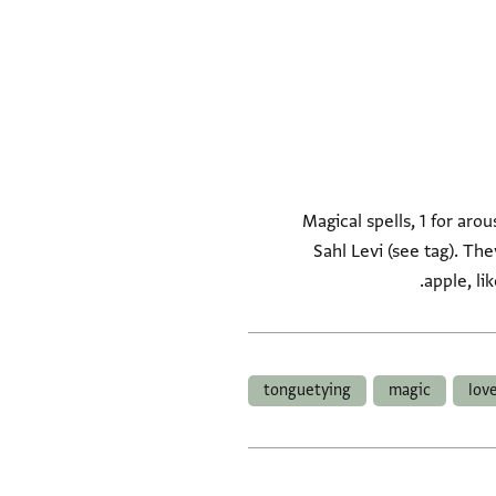
Magical spells, 1 for aro
Sahl Levi (see tag). The
apple, li
tonguetying
magic
lov