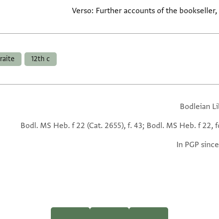
Verso: Further accounts of the bookseller, 
raite
12th c
Bodleian Li
Bodl. MS Heb. f 22 (Cat. 2655), f. 43; Bodl. MS Heb. f 22, f
In PGP since