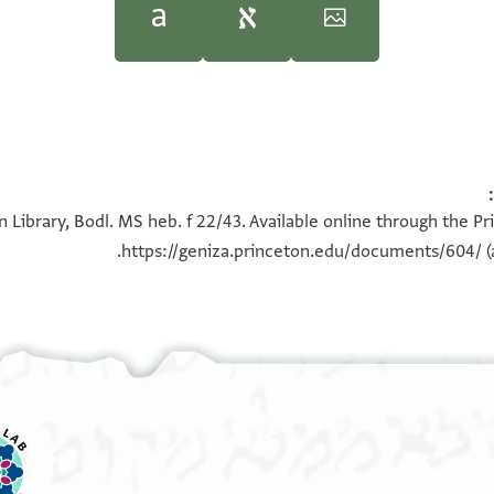
Moshe Gil,
Moshe Gil,
Documents of the
Documents of the
100%
100%
n Library, Bodl. MS heb. f 22/43. Available online through the P
Ḥazzān Maʿālī b. al-Arbilī are witnesses concerning Sitt Riyāḍ
https://geniza.princeton.edu/documents/604/
(
āṭs,