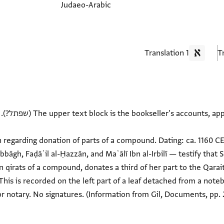
Judaeo-Arabic
1 Translation
ition regarding donation of parts of a compound. Dating: ca. 1160 
bbāgh, Faḍāʾil al-Ḥazzān, and Maʿālī Ibn al-Irbilī — testify that 
qirats of a compound, donates a third of her part to the Qaraites
 This is recorded on the left part of a leaf detached from a not
 or notary. No signatures. (Information from Gil, Documents, pp.