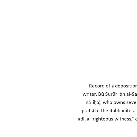
(II) Record of a depos
writer, Bū Surūr Ibn al-Ṣa
nāʾiḥa), who owns seven 
qirats) to the Rabbanites.
ʿadl, a "righteous witness,"