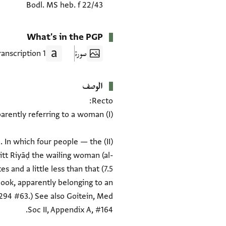
Bodl. MS heb. f 22/43
What's in the PGP
صورة
1 Transcription
الوصف
CE. In which four people — the
Sitt Riyāḍ the wailing woman (al-
 and a little less than that (7.5
ebook, apparently belonging to an
 294 #63.) See also Goitein, Med