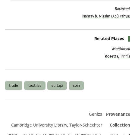
Recipient
(Abū Yaḥyā) Nahray b. Nissim
Related Places
Mentioned
Rosetta
,
Tinnīs
العلامات
trade
textiles
suftaja
coin
Geniza
Provenance
Additional metadata
Cambridge University Library, Taylor-Schechter
Collection