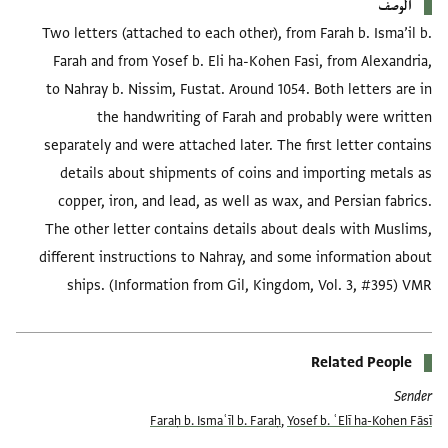
الوصف
Two letters (attached to each other), from Farah b. Isma’il b.
Farah and from Yosef b. Eli ha-Kohen Fasi, from Alexandria,
to Nahray b. Nissim, Fustat. Around 1054. Both letters are in
the handwriting of Farah and probably were written
separately and were attached later. The first letter contains
details about shipments of coins and importing metals as
copper, iron, and lead, as well as wax, and Persian fabrics.
The other letter contains details about deals with Muslims,
different instructions to Nahray, and some information about
ships. (Information from Gil, Kingdom, Vol. 3, #395) VMR
Related People
Sender
Faraḥ b. Ismaʿīl b. Faraḥ
,
Yosef b. ʿElī ha-Kohen Fāsī