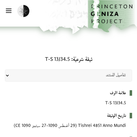
لصفحة الرئيسية
خطي إلى المحتوى الرئيسي
تفعيل الوضع المظلم
فتح 
ثيقة شرعيّة: T-S 13J34.5
ثيقة شرعيّة
T-S 13J34.5
بيانات التعريف
علامة الرف
T-S 13J34.5
تاريخ الوثيقة
Tishrei 4851 Anno Mundi
(29 أغسطس 1090–27 سبتمبر 1090 CE)