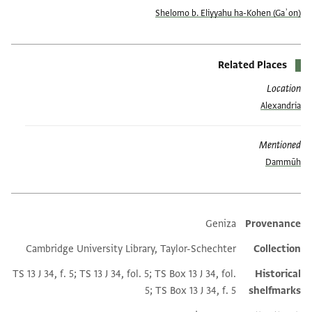
Shelomo b. Eliyyahu ha-Kohen (Gaʾon)
Related Places
Location
Alexandria
Mentioned
Dammūh
Geniza
Provenance
Additional metadata
Cambridge University Library, Taylor-Schechter
Collection
TS 13 J 34, f. 5; TS 13 J 34, fol. 5; TS Box 13 J 34, fol.
Historical
5; TS Box 13 J 34, f. 5
shelfmarks