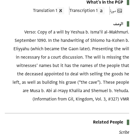
What's in the PGP
صورة
1 Transcription
1 Translation
الوصف
Verso: Copy of a will by Yeshua b. Isma’il al-Makhmuri.
September 1090. In the handwriting of Shlomo ha-Kohen b.
Eliyyahu (which became the Gaon later). Presenting the will
in necessary for a court discussion. The will is missing the
witnesses’ names but it has the names of the people that
the deceased appointed to deal with selling the goods he
left, as well as building his grave (“the cave”). These people
are Musa b. Abi al-Hayy Khalila and Shemuel b. Yehuda.
(Information from Gil, Kingdom, Vol. 3, #327) VMR
Related People
Scribe