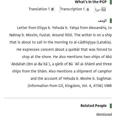
What's in the PGP
صورة
1 Transcription
1 Translation
الوصف
Letter from Eliyya b. Yehuda b. Yahya from Alexandria, to
Nahray b. Nissim, Fustat. Around 1050. The writer is on a ship
that is about to sail in the morning to al-Lādhiqiyya (Latakia).
He expresses concern about a qunbār that was forced to
stop at the shore. He also mentions two ships of Abū
ʿAbdallah (Ibn al-Baʿbāʿ), a qārib of Bū ʿAlī al-Shāmī and three
ships from the Shām. Also mentions a shipment of camphor
and the account of Yehuda b. Moshe b. Sughmar.
(Information from Gil, Kingdom, Vol. 4, #706) VMR
Related People
Mentioned