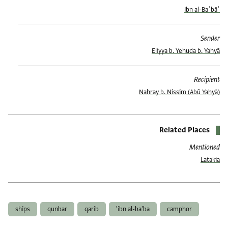
Ibn al-Baʿbāʿ
Sender
Eliyya b. Yehuda b. Yaḥyā
Recipient
(Abū Yaḥyā) Nahray b. Nissim
Related Places
Mentioned
Latakia
العلامات
ships
qunbar
qarib
ibn al-ba'ba'
camphor