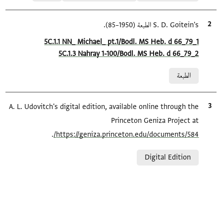
الاقتباس المرجعي
S. D. Goitein's الطبعة (1950–85).
Location in source
5C.1.1 NN_ Michael_ pt.1/Bodl. MS Heb. d 66_79_1
5C.1.3 Nahray 1-100/Bodl. MS Heb. d 66_79_2
Relation to document
الطبعة
الاقتباس المرجعي
A. L. Udovitch's digital edition, available online through the
Princeton Geniza Project at
.
https://geniza.princeton.edu/documents/584/
Relation to document
Digital Edition