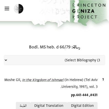
لصفحة الرئيسية
خطي إلى المحتوى الرئيسي
تفعيل الوضع المظلم
فتح 
منحة في رسالة: Bodl. MS heb. d 66/79
رسالة
Bodl. MS heb. d 66/79
الاقتباس المرجعي
(in Hebrew) (Tel Aviv
In the Kingdom of Ishmael‎
Moshe Gil,
University, 1997), vol. 3.
Location in source
#431, pp.441-444
Relation to document
Digital Edition
Digital Translation
الطبعة