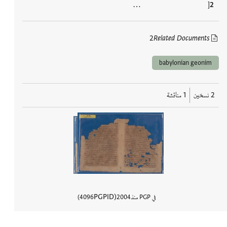
[ …
2
Related Documents
babylonian geonim
2 نسخين
1 مناقشة
PGPID
في PGP منذ
2004
4096
عرض تفاصي