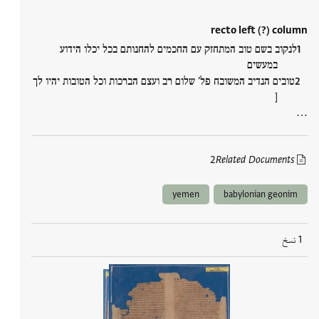
recto left (?) column
לנקוב בשם טוב המתחזק עם החכמים להחנותם בכל יכלו הידוע
במעשים
טובים הנדיב המשובח פל' שלום רב ועצם הברכות וכל הטובות יהיו לך
[
…
2
Related Documents
yemen
babylonian geonim
1 نسخ