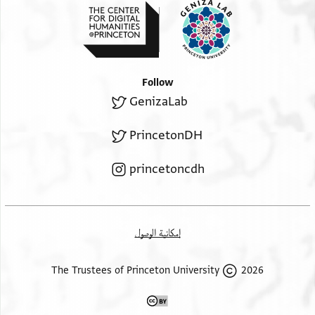
Follow
GenizaLab
PrincetonDH
princetoncdh
إمكانية الوصول
2026 The Trustees of Princeton University