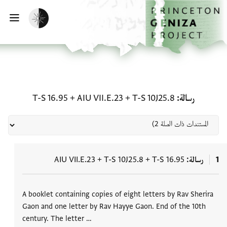
الصفحة الرئيسية
تخطي إلى المحتوى الرئيسي
تفعيل الوضع المظلم
فتح
المستندات ذات الصلة لـ رسالة: T-S 10J25.8 + AIU VII.E.23 + T-S 16.95
رسالة
T-S 10J25.8
+
AIU VII.E.23
+
T-S 16.95
1
رسالة
T-S 16.95
+
T-S 10J25.8
+
AIU VII.E.23
العلامات
A booklet containing copies of eight letters by Rav Sherira
Gaon and one letter by Rav Hayye Gaon. End of the 10th
century. The letter …