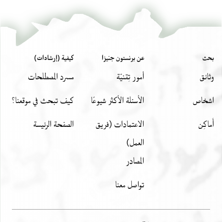
بحث
عن برنستون جنيزا
كيفية (إرشادات)
وثائق
أمور تِقنيّة
مسرد المصطلحات
اشخاص
الأسئلة الأكثر شيوعًا
كيف تبحث في موقعنا؟
أَماكِن
الاعتمادات (فريق
الصفحة الرئيسة
العمل)
المصادر
تواصل معنا