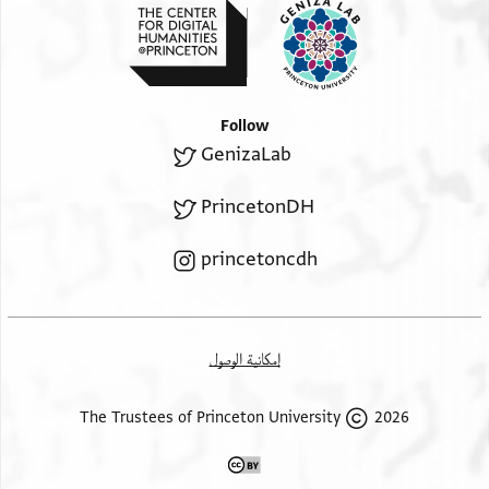
לי ולא לגירי חכם סאעה ואחדה והו רגל כתיר
אלאעלאל כתיר
אלאמראץ ולה אולאד נאיין ען אלדין וגירהם ואלעבדה
תכאף לאלא
Follow
ידהאה אלמחתום עלי אלנאס או אנא פלא אמן מא יגרי
GenizaLab
עליה ועלי אולאדי פבחק מא פי צדרך מן אלשריעה
אמא
PrincetonDH
נטרת פי חאלי ואנגזת חכמי עלי אי וגה אן כאן וכאנת
אלעבדה
princetoncdh
וכלת להא וכיל פמן כתרת מא עמל באלרגל דכר אנה
לא ירגע
ידכל ביננא ואלעבדה פמחתשמה ומא לי לסאן אן
إمكانية الوصول
אתכלם בה
פבחק ואלדיך אמא נצרת פי חאלי ואחסנת כלאצי
2026 The Trustees of Princeton University
פאני מתל מא אחסב פיה כדא אחסב פייה ומא אמן מא
יטרא