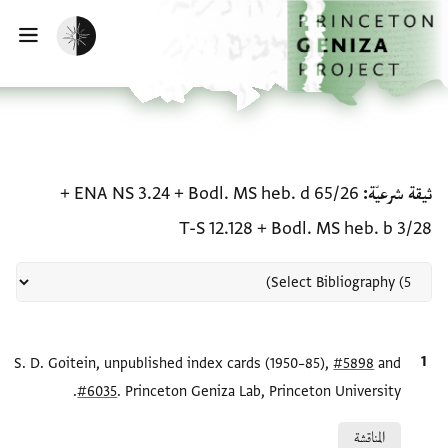
لصفحة الرئيسية
خطي إلى المحتوى الرئيسي
تفعيل الوضع المظلم
فتح 
منحة في ثيقة شرعيّة: Bodl. MS heb. d 65/26 + ENA NS 3.24 + Bodl. MS heb. b 3/28 + T-S 12.128
ثيقة شرعيّة
Bodl. MS heb. d 65/26
+
ENA NS 3.24
+
T-S 12.128
+
Bodl. MS heb. b 3/28
and
#5898
الاقتباس المرجعي
S. D. Goitein, unpublished index cards (1950–85),
#6035
. Princeton Geniza Lab, Princeton University.
Relation to document
المناقشة