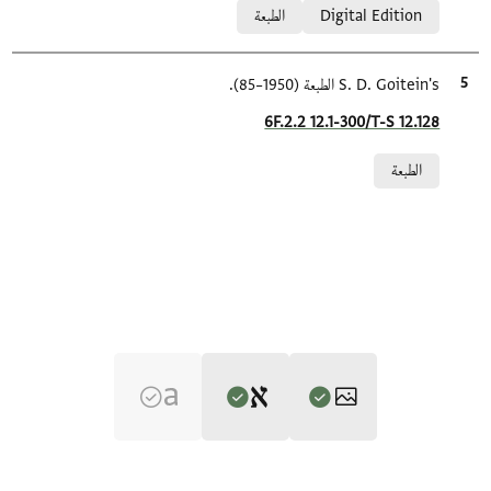
Digital Edition
الطبعة
الاقتباس المرجعي
S. D. Goitein's الطبعة (1950–85).
Location in source
6F.2.2 12.1-300/T-S 12.128
Relation to document
الطبعة
Editor: Friedman, Mordechai Akiva