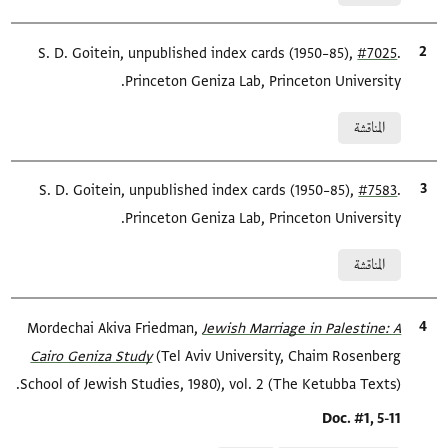
.
#7025
الاقتباس المرجعي
S. D. Goitein, unpublished index cards (1950–85),
Princeton Geniza Lab, Princeton University.
Relation to document
المناقشة
.
#7583
الاقتباس المرجعي
S. D. Goitein, unpublished index cards (1950–85),
Princeton Geniza Lab, Princeton University.
Relation to document
المناقشة
الاقتباس المرجعي
Jewish Marriage in Palestine: A
Mordechai Akiva Friedman,
Cairo Geniza Study
(Tel Aviv University, Chaim Rosenberg
School of Jewish Studies, 1980), vol. 2 (The Ketubba Texts).
Location in source
Doc. #1, 5-11
Relation to document