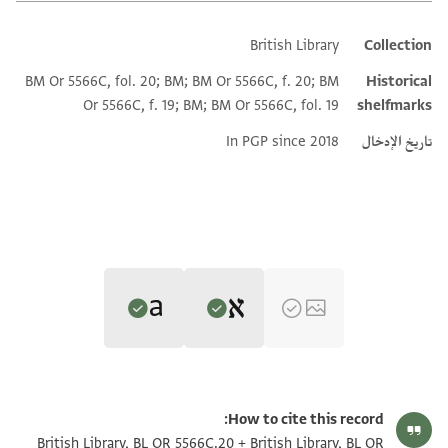
British Library
Collection
Additional metadata
BM Or 5566C, fol. 20; BM; BM Or 5566C, f. 20; BM
Historical
Or 5566C, f. 19; BM; BM Or 5566C, fol. 19
shelfmarks
تاريخ الإدخال
In PGP since 2018
Editor: Gil, Moshe
Translator: Gil, Moshe (in Hebrew)
BL OR 5566C.20 recto
Moshe Gil,
In the Kingdom of Ishmael‎
(in Hebrew) (Tel Aviv
How to cite this record:
Moshe Gil,
In the Kingdom of Ishmael‎
(in Hebrew) (Tel Aviv
University, 1997), vol. 3.
BL OR 5566C.20 verso
British Library, BL OR 5566C.20 + British Library, BL OR