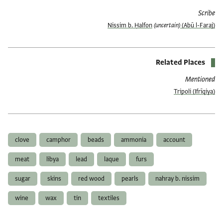
Scribe
(uncertain)
(Abū l-Faraj) Nissim b. Ḥalfon
Related Places
Mentioned
Tripoli (Ifrīqiya)
العلامات
clove
camphor
beads
ammonia
account
meat
libya
lead
laque
furs
sugar
skins
red wood
pearls
nahray b. nissim
wine
wax
tin
textiles