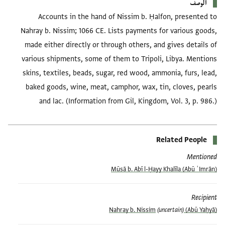
الوصف
Accounts in the hand of Nissim b. Ḥalfon, presented to
Nahray b. Nissim; 1066 CE. Lists payments for various goods,
made either directly or through others, and gives details of
various shipments, some of them to Tripoli, Libya. Mentions
skins, textiles, beads, sugar, red wood, ammonia, furs, lead,
baked goods, wine, meat, camphor, wax, tin, cloves, pearls
and lac. (Information from Gil, Kingdom, Vol. 3, p. 986.)
Related People
Mentioned
(Abū ʿImrān) Mūsā b. Abī l-Ḥayy Khalīla
Recipient
(uncertain)
(Abū Yaḥyā) Nahray b. Nissim