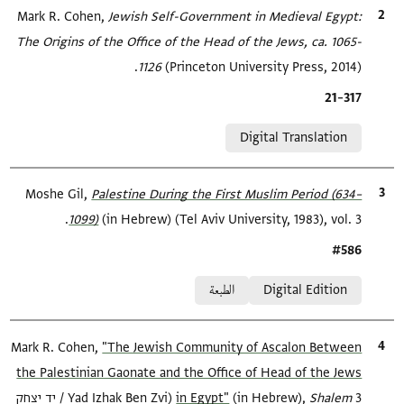
الاقتباس المرجعي
Jewish Self-Government in Medieval Egypt:
Mark R. Cohen,
The Origins of the Office of the Head of the Jews, ca. 1065-
1126
(Princeton University Press, 2014).
Location in source
317–21
Relation to document
Digital Translation
الاقتباس المرجعي
Palestine During the First Muslim Period (634–
Moshe Gil,
1099)‎
(in Hebrew) (Tel Aviv University, 1983), vol. 3.
Location in source
#586
Relation to document
Digital Edition
الطبعة
الاقتباس المرجعي
"The Jewish Community of Ascalon Between
Mark R. Cohen,
the Palestinian Gaonate and the Office of Head of the Jews
Shalem‎
(in Hebrew),
in Egypt‎"
3 (Yad Izhak Ben Zvi / יד יצחק