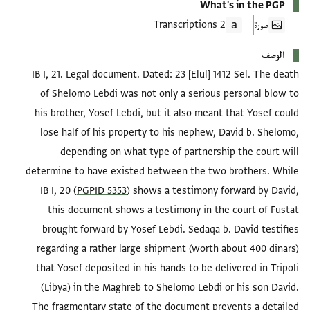
What's in the PGP
صورة
2 Transcriptions
الوصف
IB I, 21. Legal document. Dated: 23 [Elul] 1412 Sel. The death
of Shelomo Lebdi was not only a serious personal blow to
his brother, Yosef Lebdi, but it also meant that Yosef could
lose half of his property to his nephew, David b. Shelomo,
depending on what type of partnership the court will
determine to have existed between the two brothers. While
IB I, 20 (
PGPID 5353
) shows a testimony forward by David,
this document shows a testimony in the court of Fustat
brought forward by Yosef Lebdi. Sedaqa b. David testifies
regarding a rather large shipment (worth about 400 dinars)
that Yosef deposited in his hands to be delivered in Tripoli
(Libya) in the Maghreb to Shelomo Lebdi or his son David.
The fragmentary state of the document prevents a detailed