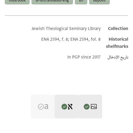
india book
ib-untranslated-eng
ib1
deposit
Jewish Theological Seminary Library
Collection
Additional metadata
ENA 2594, f. 8; ENA 2594, fol. 8
Historical
shelfmarks
تاريخ الإدخال
In PGP since 2017
Editors: Goitein, S. D.; Friedman, Mordechai Akiva