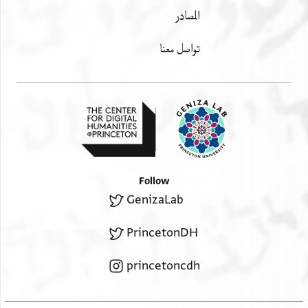
المصادر
تواصل معنا
Follow
GenizaLab
PrincetonDH
princetoncdh