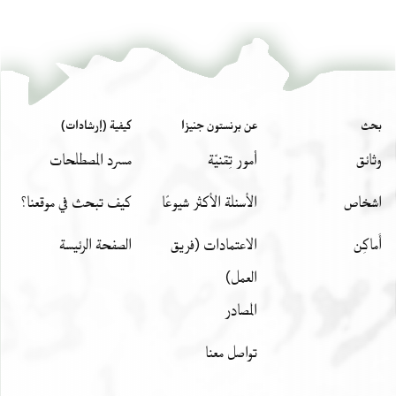
Editor: Frenkel, Miriam
T-S 20.170 1v
تكبير و تدوير
Miriam Frenkel,
The Compassionate and Benevolent: The Leading
Elite in the Jewish Community of Alexandria in the Middle Ages‎
T-S 20.170 1r
تكبير و تدوير
(in Hebrew) (Ben-Zvi Institute for the Study of Jewish
Communities in the East, 2006).
بيان أذونات الصورة
بحث
عن برنستون جنيزا
كيفية (إرشادات)
Verso
وثائق
أمور تِقنيّة
مسرد المصطلحات
. . . . [
اشخاص
الأسئلة الأكثر شيوعًا
كيف تبحث في موقعنا؟
אלריס פלמא כאן בכרא אגתמע אל[
מע אלדיאן קאל אעזם בנא פי דל[ך
أَماكِن
الاعتمادات (فريق
الصفحة الرئيسة
אן כאן לה חאגה יגי עלי דמאגה [
العمل)
וזראה בן עון אנה ואבן גמאהר ו . [
المصادر
עליה באימאן עטימה אן צאלחתה [
אראד יחנת ימינכם ואלרגל יאמ[ר
تواصل معنا
ארי מתלה קט וגרי לה יום אלסבת [
ופי אלמועד חצורה תקף עליה [