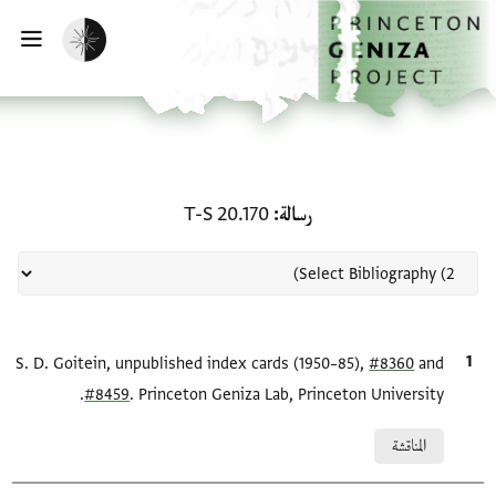
لصفحة الرئيسية
خطي إلى المحتوى الرئيسي
تفعيل الوضع المظلم
فتح 
منحة في رسالة: T-S 20.170
رسالة
T-S 20.170
and
#8360
الاقتباس المرجعي
S. D. Goitein, unpublished index cards (1950–85),
#8459
. Princeton Geniza Lab, Princeton University.
Relation to document
المناقشة