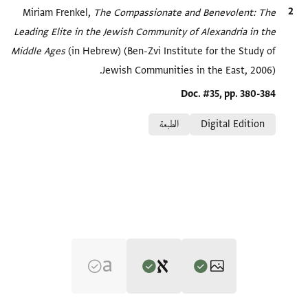
الاقتباس المرجعي
The Compassionate and Benevolent: The
Miriam Frenkel,
Leading Elite in the Jewish Community of Alexandria in the
Middle Ages‎
(in Hebrew) (Ben-Zvi Institute for the Study of
Jewish Communities in the East, 2006).
Location in source
Doc. #35, pp. 380-384
Relation to document
Digital Edition
الطبعة