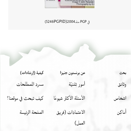
PGPID
في PGP منذ
2004
5246
عرض تفاصي
بحث
عن برنستون جنيزا
كيفية (إرشادات)
وثائق
أمور تِقنيّة
مسرد المصطلحات
اشخاص
الأسئلة الأكثر شيوعًا
كيف تبحث في موقعنا؟
أَماكِن
الاعتمادات (فريق
الصفحة الرئيسة
العمل)