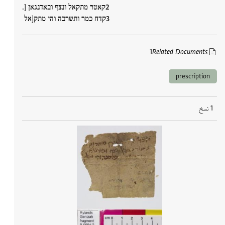
קאטר מתקאל ונצף ובאדנגאן [.
קדח כמר ותשרבה והי מתק[אל
1
Related Documents
prescription
1 نسخ