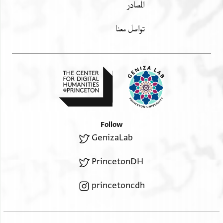
المصادر
تواصل معنا
Follow
GenizaLab
PrincetonDH
princetoncdh