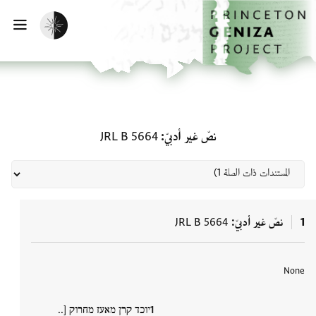
الصفحة الرئيسية
تخطي إلى المحتوى الرئيسي
تفعيل الوضع المظلم
فتح
المستندات ذات الصلة لـ نصّ غير أدبيّ: B 5664
نصّ غير أدبيّ
JRL B 5664
1
نصّ غير أدبيّ
JRL B 5664
العلامات
None
יוכד קרן מאעז מחרוק [..