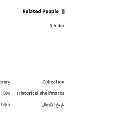
Related People
Sender
العلامات
ibrary
Collection
Additional metadata
2; BM
Historical shelfmarks
تاريخ الإدخال
 1986