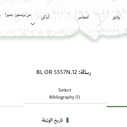
عن برنستون جنيزا
وثائق
اشخاص
أَماكِن
ك
رسالة: BL OR 5557N.12
رسالة
BL OR 5557N.12
Select
Bibliography (1)
تاريخ الوثيقة