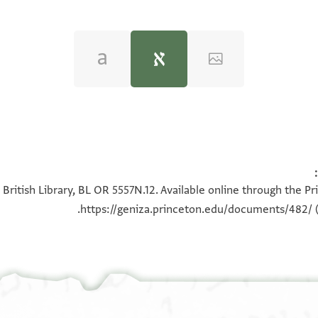
Moshe Gil,
Palestine During the First Muslim P
British Library, BL OR 5557N.12. Available online through the P
https://geniza.princeton.edu/documents/482/
(
שם //בקדושה
ראהו
י