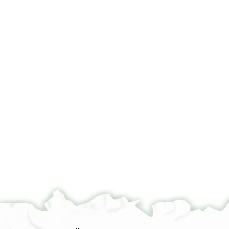
Verso
Upside-Down