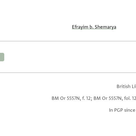
Efrayim b. Shemarya
British L
BM Or 5557N, f. 12; BM Or 5557N, fol. 1
In PGP since