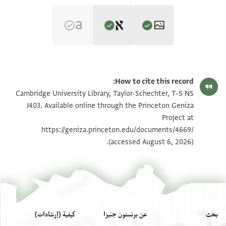
Editor: Cohen, Mark R.
T-S NS J403 1r
تكبير و تدوير
Mark R. Cohen's digital edition.
How to cite this record:
T-S NS J403 1v
تكبير و تدوير
Cambridge University Library, Taylor-Schechter, T-S NS
J403. Available online through the Princeton Geniza
T-S NS J403 recto
Project at
מולאי אלשיך אבו אלמפצל חט רח
https://geniza.princeton.edu/documents/4669/
אלשיך אבו סחק בן טיבאן
بيان أذونات الصورة
(accessed August 6, 2026).
וולדה
אלשיך אבו אלחסין אלכאתב
אלשיך אבו אלחסין אלצירפי
צהרה אלכהן אבו עמראן
צהרה אבו אלפרג אלבזאז
אבו יעקוב אלימני
بحث
عن برنستون جنيزا
كيفية (إرشادات)