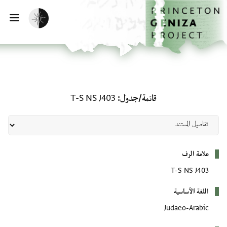
لصفحة الرئيسية
خطي إلى المحتوى الرئيسي
تفعيل الوضع المظلم
فتح 
قائمة/جدول: T-S NS J403
قائمة/جدول
T-S NS J403
بيانات التعريف
علامة الرف
T-S NS J403
اللغة الأساسية
Judaeo-Arabic