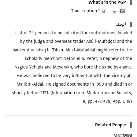
What's in the PGP
صورة
1 Transcription
الوصف
List of 24 persons to be solicited for contributions, headed
by the judge and overseas trader Abū l-Mufaḍḍal and the
banker Abū Isḥāq b. Ṭībān. Abū l-Mufaḍḍal might refer to the
scholarly merchant Netanʾel b. Yefet, a nephew of the
Nagids Yehuda and Mevorakh, who bore the same by-name.
He was believed to be very influential with the viceroy al-
Malik al-Afḍal. He signed documents in 1098 and died in or
shortly before 1121. (Information from Mediterranean Society,
II, pp. 477-478, App. C 18)
Related People
Mentioned