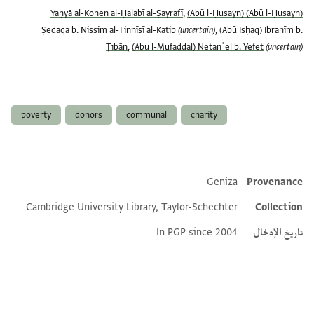
,
(Abū l-Ḥusayn)
(Abū l-Ḥusayn) Yaḥyā al-Kohen al-Ḥalabī al-Ṣayrafī
Ṣedaqa b. Nissim al-Tinnīsī al-Kātib
(uncertain)
,
(Abū Isḥāq) Ibrāhīm b.
Ṭībān
,
(Abū l-Mufaḍḍal) Netanʾel b. Yefet
(uncertain)
العلامات
poverty
donors
communal
charity
Geniza
Provenance
Additional metadata
Cambridge University Library, Taylor-Schechter
Collection
تاريخ الإدخال
In PGP since 2004