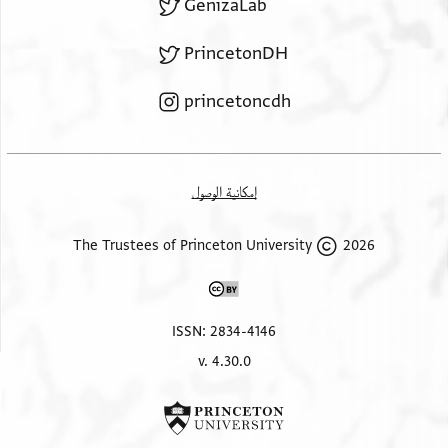
GenizaLab
PrincetonDH
princetoncdh
إمكانية الوصول
2026 The Trustees of Princeton University
ISSN: 2834-4146
v. 4.30.0