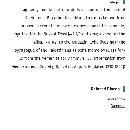
الوصف
Fragment, middle part of orderly accounts in the hand of
Shelomo b. Eliyyahu. In addition to items known from
previous accounts, many new ones appear, for example,
'myrtles [for the Sukkot Feast]--2 1/2 dirhams; a shoe for the
halisa...--1 1/2; to the Muezzin...who lives near the
synagogue of the Palestinians as per a memo by R. Ḥalfon-
-2; from the Yemenite for Dammuh--6.' (Information from
Mediterranean Society, II, p. 452, App. B 46 [dated 1210-1225])
Related Places
Mentioned
Dammūh
العلامات