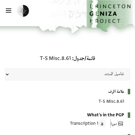
لصفحة الرئيسية
خطي إلى المحتوى الرئيسي
تفعيل الوضع المظلم
فتح 
قائمة/جدول: T-S Misc.8.61
قائمة/جدول
T-S Misc.8.61
بيانات التعريف
علامة الرف
T-S Misc.8.61
What's in the PGP
صورة
1 Transcription