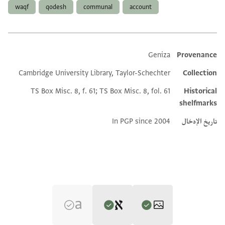
waqf
qodesh
communal
account
Geniza
Provenance
Additional metadata
Cambridge University Library, Taylor-Schechter
Collection
TS Box Misc. 8, f. 61; TS Box Misc. 8, fol. 61
Historical
shelfmarks
تاريخ الإدخال
In PGP since 2004