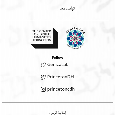
גא דפעתין אלדמה ומא כאן לי
تواصل معنا
וגה אכטבה ולחגאג ברא? יעלקו
אלמתעישין פמן כאן מעה ברה
ואלא אעקוה ועלקוני במערופי
ולולא אללה ואבן אלסכרי כנא נמות
בלגוע ופזעי אן תתכל אלסנה
אלגדידה ותציר תנתין פאנתם פביתו
נאס אן כצה? מנה פלי אם וחבהם
Follow
GenizaLab
PrincetonDH
princetoncdh
إمكانية الوصول