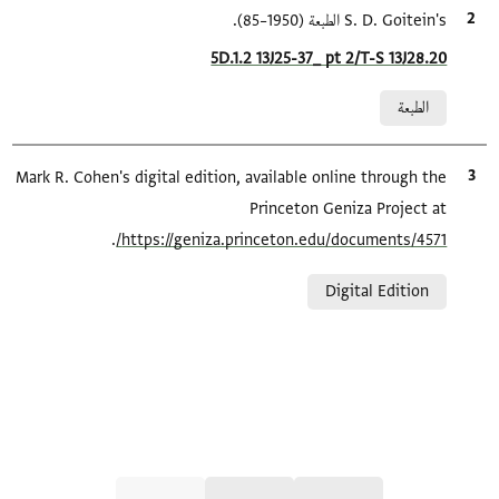
الاقتباس المرجعي
S. D. Goitein's الطبعة (1950–85).
Location in source
5D.1.2 13J25-37_ pt 2/T-S 13J28.20
Relation to document
الطبعة
الاقتباس المرجعي
Mark R. Cohen's digital edition, available online through the
Princeton Geniza Project at
.
https://geniza.princeton.edu/documents/4571/
Relation to document
Digital Edition