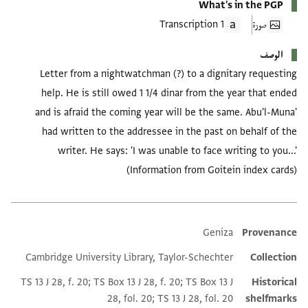
What's in the PGP
صورة
1 Transcription
الوصف
Letter from a nightwatchman (?) to a dignitary requesting
help. He is still owed 1 1/4 dinar from the year that ended
and is afraid the coming year will be the same. Abu'l-Muna'
had written to the addressee in the past on behalf of the
writer. He says: 'I was unable to face writing to you...'
(Information from Goitein index cards)
Geniza
Provenance
Additional metadata
Cambridge University Library, Taylor-Schechter
Collection
TS 13 J 28, f. 20; TS Box 13 J 28, f. 20; TS Box 13 J
Historical
28, fol. 20; TS 13 J 28, fol. 20
shelfmarks