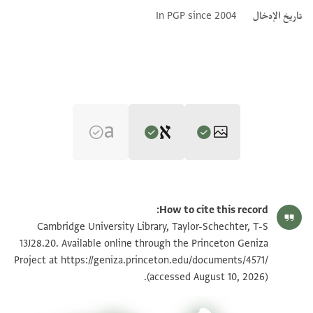
تاريخ الإدخال
In PGP since 2004
Editor: Cohen, Mark R.
T-S 13J28.20 1r
تكبير و تدوير
Mark R. Cohen's digital edition.
How to cite this record:
...............]..[.....
T-S 13J28.20 1v
Cambridge University Library, Taylor-Schechter, T-S
מכשל ..[.......]. וישד ם געלת
13J28.20. Available online through the Princeton Geniza
ונאי תהלת ושלם וברכת משמי
https://geniza.princeton.edu/documents/4571/
Project at
بيان أذونات الصورة
(accessed August 10, 2026).
מרמות אעלם חצרת אדונינו
ועטרת רשינו אני רגל קטע