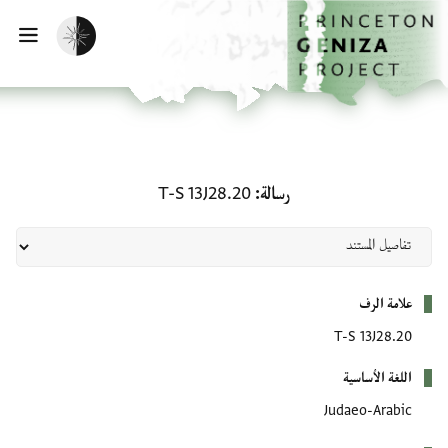
لصفحة الرئيسية
خطي إلى المحتوى الرئيسي
تفعيل الوضع المظلم
فتح 
رسالة: T-S 13J28.20
رسالة
T-S 13J28.20
بيانات التعريف
علامة الرف
T-S 13J28.20
اللغة الأساسية
Judaeo-Arabic