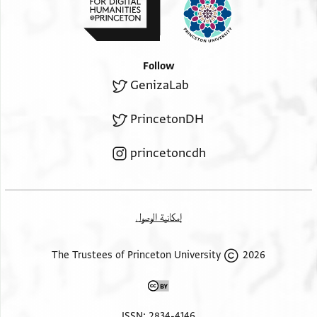
Follow
GenizaLab
PrincetonDH
princetoncdh
إمكانية الوصول
2026 The Trustees of Princeton University
ISSN: 2834-4146