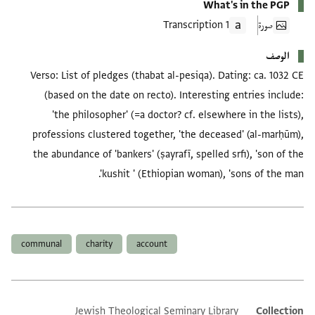
What's in the PGP
صورة
1 Transcription
الوصف
Verso: List of pledges (thabat al-pesiqa). Dating: ca. 1032 CE
(based on the date on recto). Interesting entries include:
'the philosopher' (=a doctor? cf. elsewhere in the lists),
professions clustered together, 'the deceased' (al-marḥūm),
the abundance of 'bankers' (ṣayrafī, spelled srfi), 'son of the
kushit ' (Ethiopian woman), 'sons of the man'.
العلامات
communal
charity
account
Jewish Theological Seminary Library
Collection