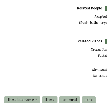
Related People
Recipient
Efrayim b. Shemarya
Related Places
Destination
Fustat
Mentioned
Damascus
العلامات
illness letter 969-1517
illness
communal
11th c