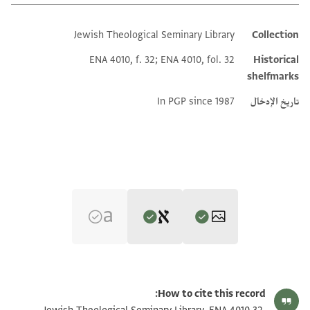
Jewish Theological Seminary Library
Collection
Additional metadata
ENA 4010, f. 32; ENA 4010, fol. 32
Historical
shelfmarks
تاريخ الإدخال
In PGP since 1987
Editor: Gil, Moshe
ENA 4010.32 1
تكبير و تدوير
Moshe Gil,
Palestine During the First Muslim Period (634–1099)‎
(in
How to cite this record:
Hebrew) (Tel Aviv University, 1983), vol. 3.
ENA 4010.32 2
تكبير و تدوير