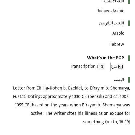
اللغة الأساسية
Judaeo-Arabic
اللغتين الثانويتين
Arabic
Hebrew
What's in the PGP
صورة
1 Transcription
الوصف
Letter from Eli Ha-Kohen b. Ezekiel, to Efrayim b. Shemarya,
Fustat. Dating: approximately 1030 CE (per Gil) and ca. 1007–
1055 CE, based on the years when Efrayim b. Shemarya was
active. The writer cites his illness as an excuse for
something (recto, 18–19).