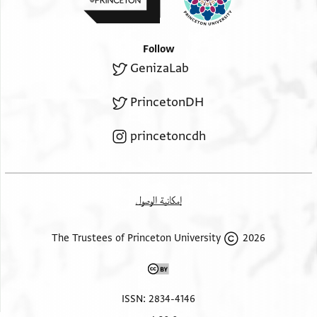
Right Margin
אלחאגה
Follow
לך
GenizaLab
ותקצי
חקי פי
PrincetonDH
דלך
וחצלך
princetoncdh
פי אל
כתאן
וגעלתהא
إمكانية الوصول
כלטה
אלנצף פי
2026 The Trustees of Princeton University
אלקטן
ואלתין
ואלנצף
ISSN: 2834-4146
פי אלשיש