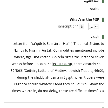
اللغة الثانوية
Arabic
What's in the PGP
صورة
1 Transcription
الوصف
Letter from Yaʿqūb b. Salmān al-Ḥarīrī, Tripoli (al-Shām), to
Nahrāy b. Nissīm, Fusṭāṭ. Commodities mentioned include
wheat, figs, and cotton. Goitein dates the letter to seven
weeks before T-S 8J19.27 (
PGPID 7670
), approximately 458–
59/1066 (Goitein, Letters of Medieval Jewish Traders, 46n2),
during the shidda al-ʿuzma in Egypt, when traders were
eager to secure whatever food they could: "You know the
times we are in, do not delay, these are difficult times." YU