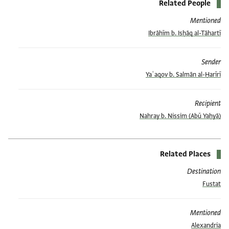
Related People
Mentioned
Ibrāhīm b. Isḥāq al-Tāhartī
Sender
Yaʿaqov b. Salmān al-Ḥarīrī
Recipient
(Abū Yaḥyā) Nahray b. Nissim
Related Places
Destination
Fustat
Mentioned
Alexandria