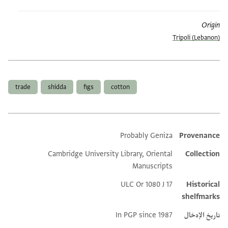
Origin
Tripoli (Lebanon)
العلامات
trade
shidda
figs
cotton
Probably Geniza
Provenance
Additional metadata
Cambridge University Library, Oriental
Collection
Manuscripts
ULC Or 1080 J 17
Historical
shelfmarks
تاريخ الإدخال
In PGP since 1987