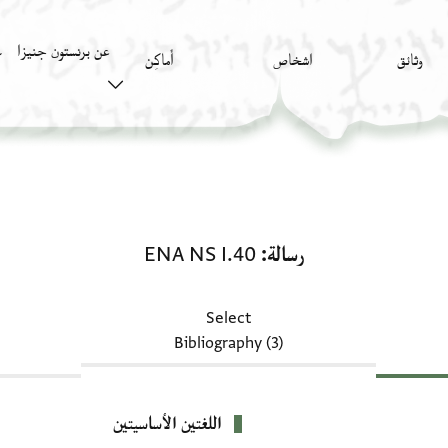
عن برنستون جنيزا
وثائق
اشخاص
أَماكِن
ك
رسالة: ENA NS I.40
رسالة
ENA NS I.40
Select
Bibliography (3)
اللغتين الأساسيتين