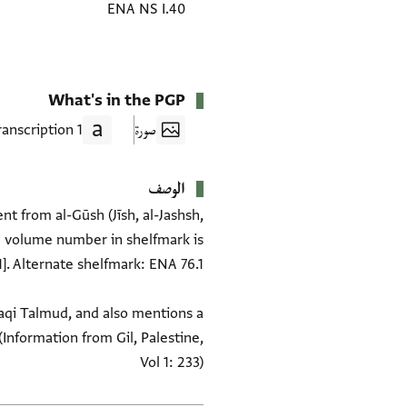
ENA NS I.40
What's in the PGP
صورة
1 Transcription
الوصف
nt from al-Gūsh (Jīsh, al-Jashsh,
NB volume number in shelfmark is
aqi Talmud, and also mentions a
(Information from Gil, Palestine,
Vol 1: 233)