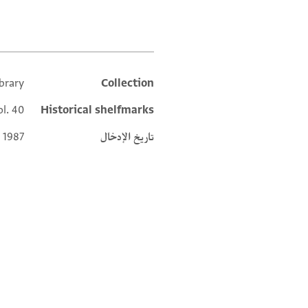
brary
Collection
Additional metadata
ol. 40
Historical shelfmarks
تاريخ الإدخال
 1987