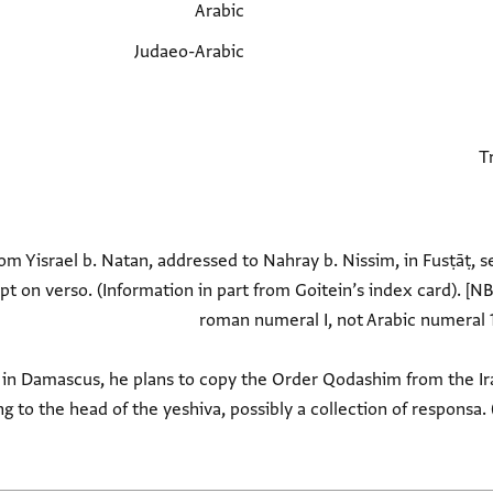
Arabic
Judaeo-Arabic
rom Yisrael b. Natan, addressed to Nahray b. Nissim, in Fusṭāṭ, se
ipt on verso. (Information in part from Goitein’s index card). [
 in Damascus, he plans to copy the Order Qodashim from the Ir
g to the head of the yeshiva, possibly a collection of responsa. 