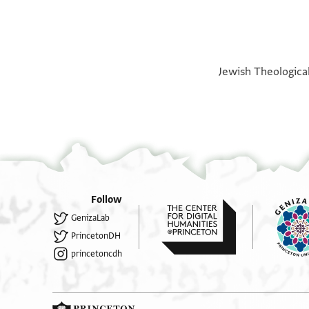
Verso
Recto
°
°
Jewish Theological
Follow
Top Margin
GenizaLab
PrincetonDH
princetoncdh
Upside-Down