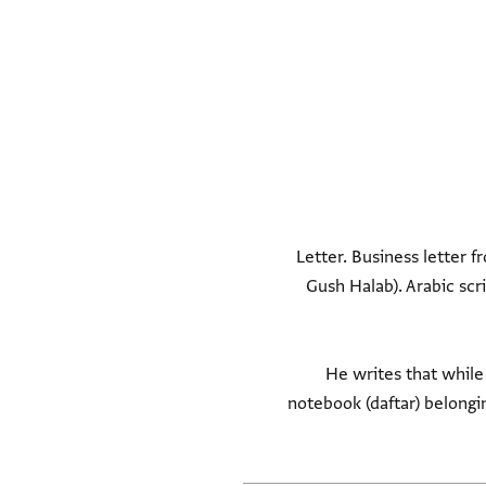
Letter. Business letter f
Gush Halab). Arabic scr
He writes that while
notebook (daftar) belongin