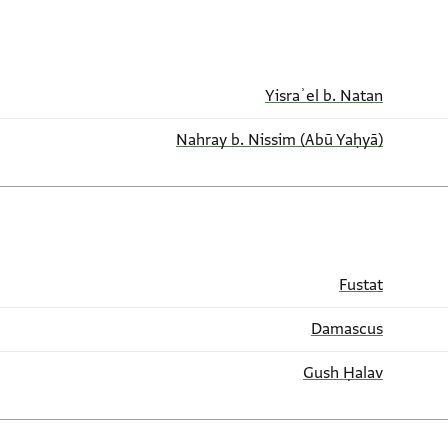
Yisraʾel b. Natan
(Abū Yaḥyā) Nahray b. Nissim
Fustat
Damascus
Gush Ḥalav