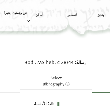
عن برنستون جنيزا
وثائق
اشخاص
أَماكِن
ك
رسالة: Bodl. MS heb. c 28/44
رسالة
Bodl. MS heb. c 28/44
Select
Bibliography (3)
اللغة الأساسية