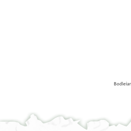
p2 verso
°
°
Bodleian