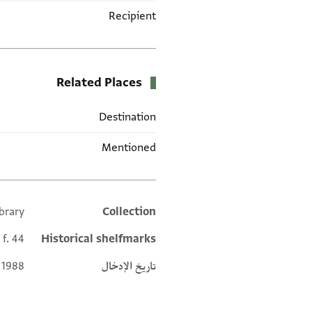
Recipient
Related Places
Destination
Mentioned
brary
Collection
Additional metadata
 f. 44
Historical shelfmarks
تاريخ الإدخال
 1988