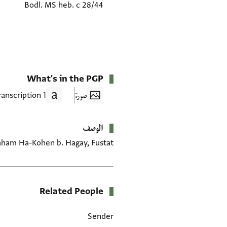
Bodl. MS heb. c 28/44
What's in the PGP
صورة
1 Transcription
الوصف
aham Ha-Kohen b. Hagay, Fustat.
Related People
Sender