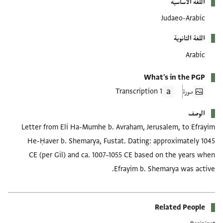
اللغة الأساسية
Judaeo-Arabic
اللغة الثانوية
Arabic
What's in the PGP
صورة
1 Transcription
الوصف
Letter from Eli Ha-Mumhe b. Avraham, Jerusalem, to Efrayim
He-Ḥaver b. Shemarya, Fustat. Dating: approximately 1045
CE (per Gil) and ca. 1007–1055 CE based on the years when
Efrayim b. Shemarya was active.
Related People