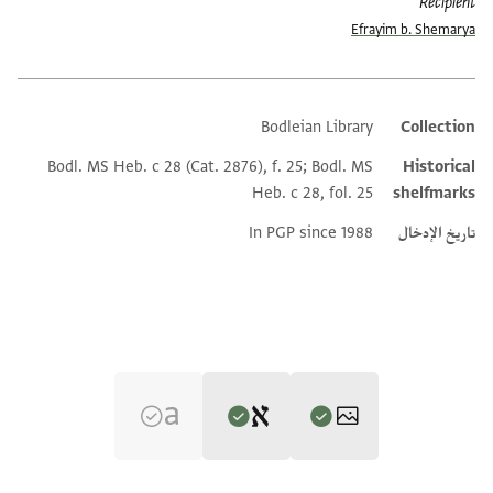
Recipient
Efrayim b. Shemarya
Bodleian Library
Collection
Additional metadata
Bodl. MS Heb. c 28 (Cat. 2876), f. 25; Bodl. MS
Historical
Heb. c 28, fol. 25
shelfmarks
تاريخ الإدخال
In PGP since 1988