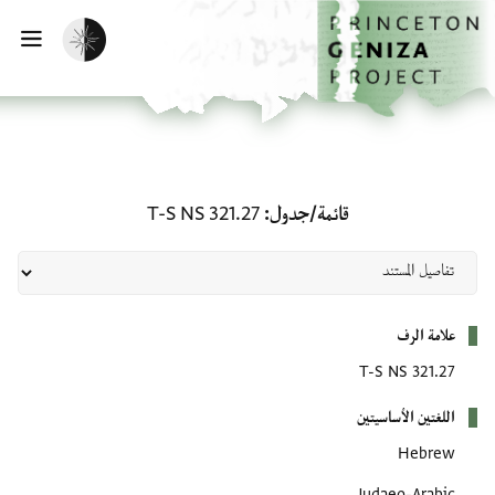
لصفحة الرئيسية
خطي إلى المحتوى الرئيسي
تفعيل الوضع المظلم
فتح 
قائمة/جدول: T-S NS 321.27
قائمة/جدول
T-S NS 321.27
بيانات التعريف
علامة الرف
T-S NS 321.27
اللغتين الأساسيتين
Hebrew
Judaeo-Arabic