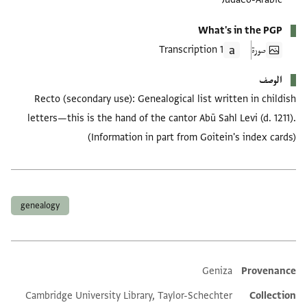
What's in the PGP
صورة
1 Transcription
الوصف
Recto (secondary use): Genealogical list written in childish
letters—this is the hand of the cantor Abū Sahl Levi (d. 1211).
(Information in part from Goitein's index cards)
العلامات
genealogy
Geniza
Provenance
Additional metadata
Cambridge University Library, Taylor-Schechter
Collection