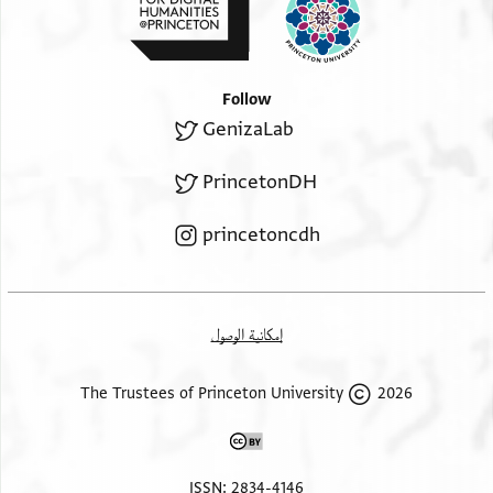
Follow
GenizaLab
PrincetonDH
princetoncdh
إمكانية الوصول
2026 The Trustees of Princeton University
ISSN: 2834-4146