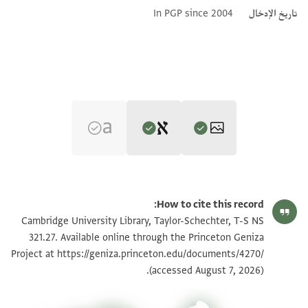
تاريخ الإدخال
In PGP since 2004
Editor: Goitein, S. D.
T-S NS 321.27 1r
تكبير و تدوير
S. D. Goitein's unpublished edition (1950–85).
How to cite this record:
Recto
T-S NS 321.27 1v
Cambridge University Library, Taylor-Schechter, T-S NS
בית שמואל החבר וח חנניהו
321.27. Available online through the Princeton Geniza
Project at
https://geniza.princeton.edu/documents/4270/
ושני חמ אברהם הש
بيان أذونات الصورة
(accessed August 7, 2026).
זכ צדק שמואל וח. .יה
וע אברהם ואחיו התלמיד