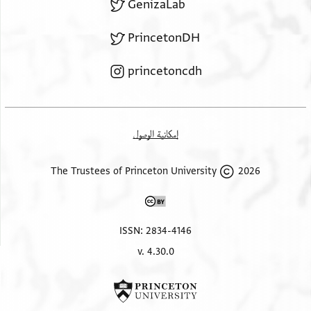
GenizaLab
PrincetonDH
princetoncdh
إمكانية الوصول
2026 The Trustees of Princeton University
ISSN: 2834-4146
v. 4.30.0