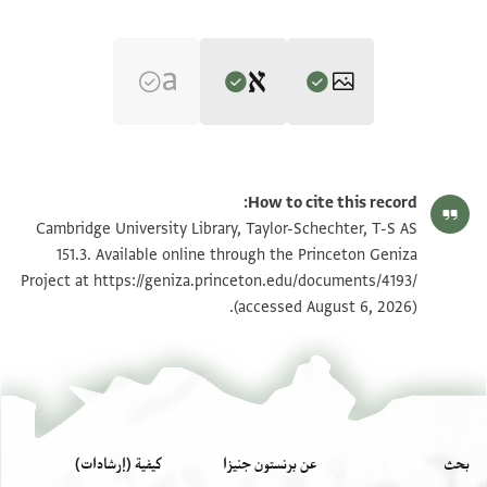
Editor: Goitein, S. D.
T-S AS 151.3 1r
تكبير و تدوير
S. D. Goitein's unpublished edition (1950–85).
How to cite this record:
בשמך רח אלחתן
T-S AS 151.3 1v
Cambridge University Library, Taylor-Schechter, T-S AS
אלכלה זין בנת יצחק אלמקד[ם
151.3. Available online through the Princeton Geniza
כאתמין פצה וזוג חלק דהב ומעגר[
https://geniza.princeton.edu/documents/4193/
Project at
بيان أذونات الصورة
(accessed August 6, 2026).
וטרחה מקצבה ותוב דביקי מע[
לטאף ומולאה דביקי שרביה וק[
זוג צנאדיק חאכמיה ומרתבה ט[
וארבע מכאד מעלמה שוון ג דינ[
ורדא וסתה מכאד שרוב מלונה[
וכרדאדי וטסת ואבריק וסטל[
بحث
عن برنستون جنيزا
كيفية (إرشادات)