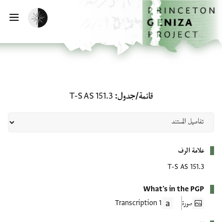
لصفحة الرئيسية
خطي إلى المحتوى الرئيسي
تفعيل الوضع المظلم
فتح 
قائمة/جدول: T-S AS 151.3
قائمة/جدول
T-S AS 151.3
بيانات التعريف
علامة الرف
T-S AS 151.3
What's in the PGP
صورة
1 Transcription