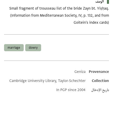
الوصف
Small fragment of trousseau list of the bride Zayn bt. Yiṣḥaq.
(Information from Mediterranean Society, IV, p. 132, and from
Goitein's index cards)
العلامات
marriage
dowry
Geniza
Provenance
Additional metadata
Cambridge University Library, Taylor-Schechter
Collection
تاريخ الإدخال
In PGP since 2004