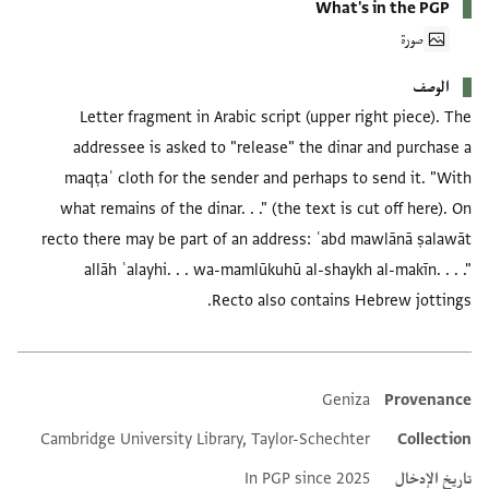
What's in the PGP
صورة
الوصف
Letter fragment in Arabic script (upper right piece). The
addressee is asked to "release" the dinar and purchase a
maqṭaʿ cloth for the sender and perhaps to send it. "With
what remains of the dinar. . ." (the text is cut off here). On
recto there may be part of an address: ʿabd mawlānā ṣalawāt
allāh ʿalayhi. . . wa-mamlūkuhū al-shaykh al-makīn. . . ."
Recto also contains Hebrew jottings.
Geniza
Provenance
Additional metadata
Cambridge University Library, Taylor-Schechter
Collection
تاريخ الإدخال
In PGP since 2025