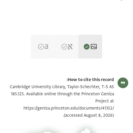
T-S AS 185.125 1r
تكبير و تدوير
How to cite this record:
T-S AS 185.125 1v
تكبير و تدوير
Cambridge University Library, Taylor-Schechter, T-S AS
185.125. Available online through the Princeton Geniza
Project at
بيان أذونات الصورة
https://geniza.princeton.edu/documents/41352/
(accessed August 8, 2026).