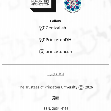
Follow
GenizaLab
PrincetonDH
princetoncdh
إمكانية الوصول
2026 The Trustees of Princeton University
ISSN: 2834-4146