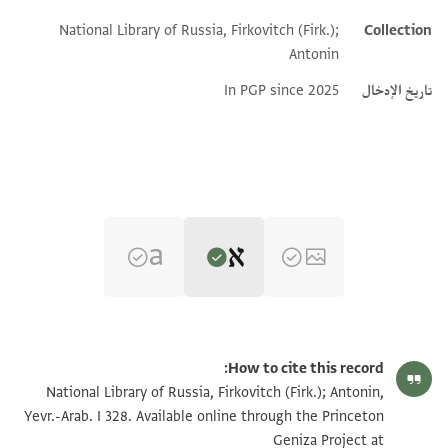
National Library of Russia, Firkovitch (Firk.);
Collection
Additional metadata
Antonin
تاريخ الإدخال
In PGP since 2025
Editor: Dudley, Matthew
Yevr.-Arab. I 328 recto
Matthew Dudley's digital edition (2025).
How to cite this record:
Yevr.-Arab. I 328, folio 20r
National Library of Russia, Firkovitch (Firk.); Antonin,
ולא דהב ולא פלוס ולא נחאס ולא קמאש ולא אתאת ולא
Yevr.-Arab. I 328. Available online through the Princeton
Geniza Project at
ודאעה ולא דעוה לא