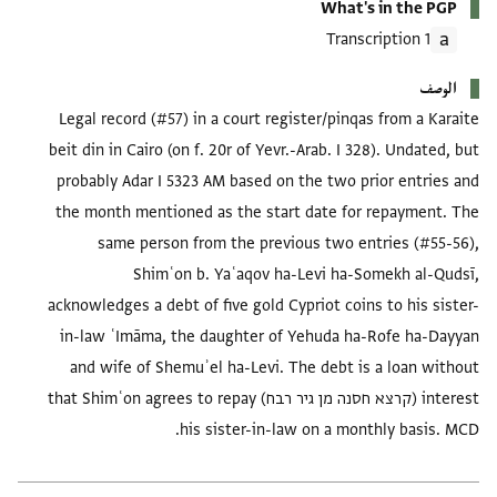
What's in the PGP
1 Transcription
الوصف
Legal record (#57) in a court register/pinqas from a Karaite
beit din in Cairo (on f. 20r of Yevr.-Arab. I 328). Undated, but
probably Adar I 5323 AM based on the two prior entries and
the month mentioned as the start date for repayment. The
same person from the previous two entries (#55-56),
Shimʿon b. Yaʿaqov ha-Levi ha-Somekh al-Qudsī,
acknowledges a debt of five gold Cypriot coins to his sister-
in-law ʿImāma, the daughter of Yehuda ha-Rofe ha-Dayyan
and wife of Shemuʾel ha-Levi. The debt is a loan without
interest (קרצא חסנה מן גיר רבח) that Shimʿon agrees to repay
his sister-in-law on a monthly basis. MCD.