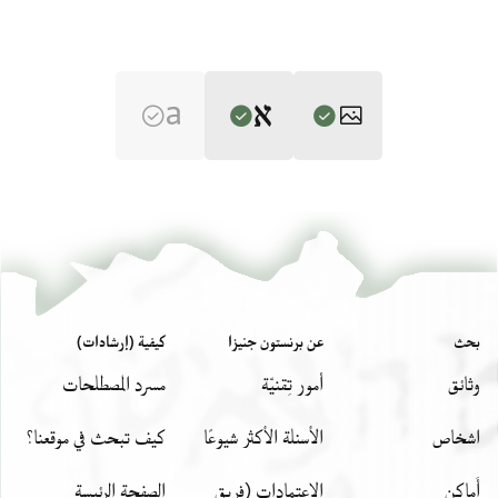
Editor: Frenkel, Miriam
T-S 16.347 1r
تكبير و تدوير
Miriam Frenkel,
The Compassionate and Benevolent: The Leading
Elite in the Jewish Community of Alexandria in the Middle Ages‎
T-S 16.347 1v
تكبير و تدوير
Verso
(in Hebrew) (Ben-Zvi Institute for the Study of Jewish
Communities in the East, 2006).
بيان أذونات الصورة
بحث
عن برنستون جنيزا
كيفية (إرشادات)
[אדונינו] וזקינינו ושרינו וסלרינו הקהילות הקדושות
وثائق
أمور تِقنيّة
مسرد المصطلحات
[ ] ארץ ומכובדיה זיקני עם קודש וחמודיה. בני אצילים
[ ] שפריר מצרים שתי הפיאות
[ ]יה גדוליה ושריה זקיניה וסלריה סופרי המלוכה ת[ ]
[ ] יהי שום סיתרם לשובם לע[ ]
اشخاص
الأسئلة الأكثر شيوعًا
كيف تبحث في موقعنا؟
[ ] אסוריה וא[זל ] טובתם וחיותם לא תחדל. ישרי דרך [
]
أَماكِن
الاعتمادات (فريق
الصفحة الرئيسة