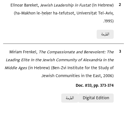
الاقتباس المرجعي
(in Hebrew)
Jewish Leadership in Fustat‎
Elinoar Bareket,
(ha-Makhon le-ḥeḳer ha-tefutsot, Universiṭat Tel-Aviv,
1995).
Relation to document
الطبعة
الاقتباس المرجعي
The Compassionate and Benevolent: The
Miriam Frenkel,
Leading Elite in the Jewish Community of Alexandria in the
Middle Ages‎
(in Hebrew) (Ben-Zvi Institute for the Study of
Jewish Communities in the East, 2006).
Location in source
Doc. #33, pp. 373-374
Relation to document
Digital Edition
الطبعة