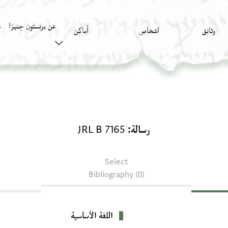
عن برنستون جنيزا
وثائق
اشخاص
أَماكِن
ك
رسالة: JRL B 7165
رسالة
JRL B 7165
Select
Bibliography (0)
اللغة الأساسية