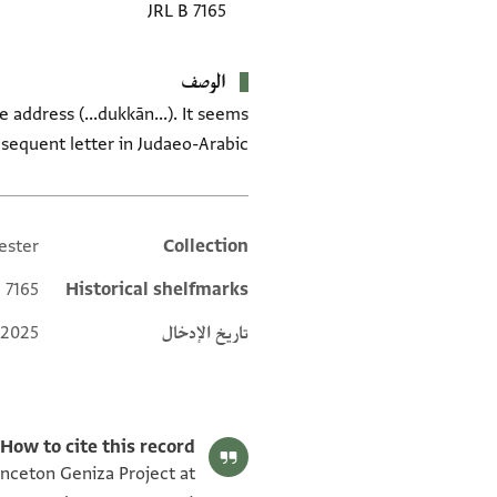
JRL B 7165
الوصف
 address (...dukkān...). It seems
sequent letter in Judaeo-Arabic.
ester
Collection
Additional metadata
 7165;
Historical shelfmarks
تاريخ الإدخال
 2025
How to cite this record:
rinceton Geniza Project at