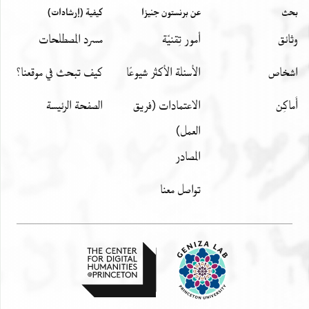
بحث
عن برنستون جنيزا
كيفية (إرشادات)
وثائق
أمور تِقنيّة
مسرد المصطلحات
اشخاص
الأسئلة الأكثر شيوعًا
كيف تبحث في موقعنا؟
أَماكِن
الاعتمادات (فريق
الصفحة الرئيسة
العمل)
المصادر
تواصل معنا