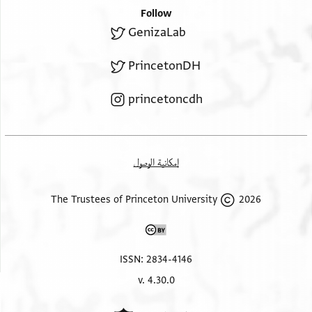
Follow
GenizaLab
PrincetonDH
princetoncdh
إمكانية الوصول
2026 The Trustees of Princeton University
ISSN: 2834-4146
v. 4.30.0