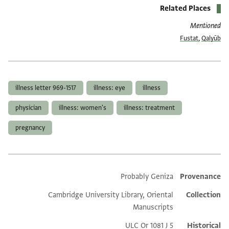
Related Places
Mentioned
Fustat
,
Qalyūb
العلامات
illness letter 969-1517
illness: eye
illness
physician
illness: women's
illness: treatment
pregnancy
Probably Geniza
Provenance
Additional metadata
Cambridge University Library, Oriental
Collection
Manuscripts
ULC Or 1081 J 5
Historical