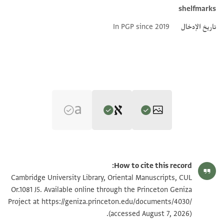
shelfmarks
تاريخ الإدخال
In PGP since 2019
Editor: Goitein, S. D.
CUL Or.1081 J5 1r
تكبير و تدوير
S. D. Goitein's unpublished edition (1950–85), with minor
How to cite this record:
emendations by Alan Elbaum, 2020.
CUL Or.1081 J5 1v
تكبير و تدوير
Cambridge University Library, Oriental Manuscripts, CUL
Verso.
בה
Or.1081 J5. Available online through the Princeton Geniza
פאן ראיתי מן אלמצלחה אלחצור אליהא
אללה הו אלעאלם אן קלבי מתאלם למא אסמע
Project at
https://geniza.princeton.edu/documents/4030/
بيان أذونات الصورة
תחצרי ולאדתהא ותבצרי מא יכון
(accessed August 7, 2026).
ען מרץ עיניך פהו אלשאהד לו אמכנני