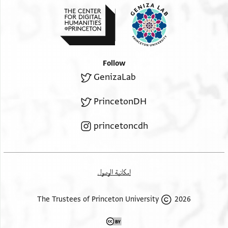
ללפצלא ואשיאפה
זו לטוב[ה
. . . . . . . . . . . . . . . . . . . . . . . . . . . . . . . .] מכברה
צאפיה ען לינהם (או: לונהם)
Follow
GenizaLab
PrincetonDH
princetoncdh
إمكانية الوصول
2026 The Trustees of Princeton University