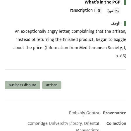
What's in the PGP
صورة
1 Transcription
الوصف
An exceptionally angry letter, complaining that the artisan,
instead of returning the finished product, began to haggle
about the price. (Information from Mediterranean Society, I,
p. 86)
العلامات
business dispute
artisan
Probably Geniza
Provenance
Additional metadata
Cambridge University Library, Oriental
Collection
Manuscripts