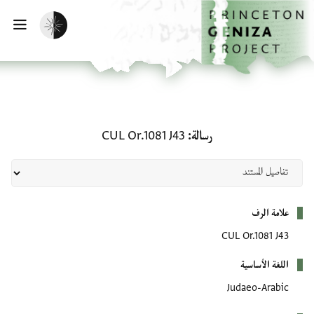
لصفحة الرئيسية
خطي إلى المحتوى الرئيسي
تفعيل الوضع المظلم
فتح 
رسالة: CUL Or.1081 J43
رسالة
CUL Or.1081 J43
بيانات التعريف
علامة الرف
CUL Or.1081 J43
اللغة الأساسية
Judaeo-Arabic