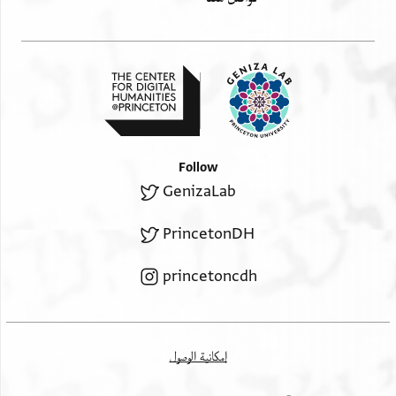
Follow
GenizaLab
PrincetonDH
princetoncdh
إمكانية الوصول