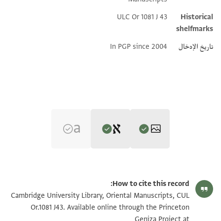
ULC Or 1081 J 43
Historical
shelfmarks
تاريخ الإدخال
In PGP since 2004
Editor: Goitein, S. D.
CUL Or.1081 J43 1r
تكبير و تدوير
S. D. Goitein's unpublished edition (1950–85).
How to cite this record:
בה
CUL Or.1081 J43 1v
Cambridge University Library, Oriental Manuscripts, CUL
אלשיך דאווד יעלם אנני עתבאן עליה
Or.1081 J43. Available online through the Princeton
Geniza Project at
גאיה מא יכון אלשאגל כונה יכאסר