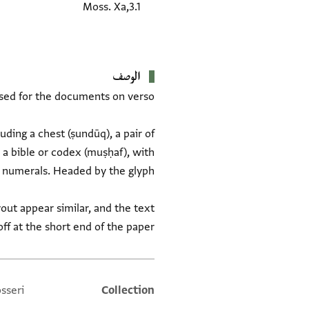
Moss. Xa,3.1
الوصف
uding a chest (ṣundūq), a pair of
 a bible or codex (muṣḥaf), with
out appear similar, and the text
off at the short end of the paper.
sseri
Collection
Additional metadata