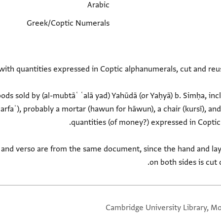
Arabic
Greek/Coptic Numerals
oods sold by (al-mubtāʿ ʿalā yad) Yahūdā (or Yaḥyā) b. Simḥa, incl
rfaʿ), probably a mortar (hawun for hāwun), a chair (kursī), and
cto and verso are from the same document, since the hand and lay
on both sides is cut 
Cambridge University Library, Mo