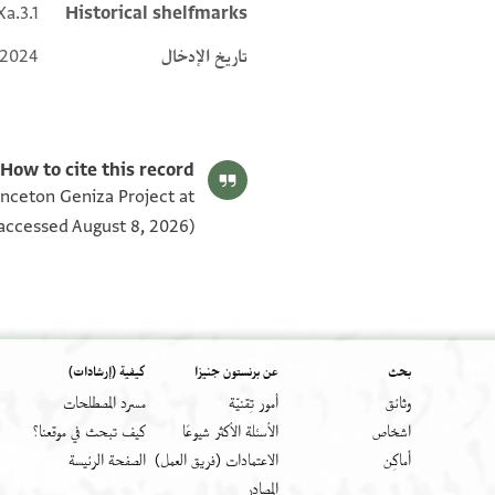
Xa.3.1
Historical shelfmarks
تاريخ الإدخال
 2024
How to cite this record:
rinceton Geniza Project at
accessed August 8, 2026).
بحث
عن برنستون جنيزا
كيفية (إرشادات)
وثائق
أمور تِقنيّة
مسرد المصطلحات
اشخاص
الأسئلة الأكثر شيوعًا
كيف تبحث في موقعنا؟
أَماكِن
الاعتمادات (فريق العمل)
الصفحة الرئيسة
المصادر