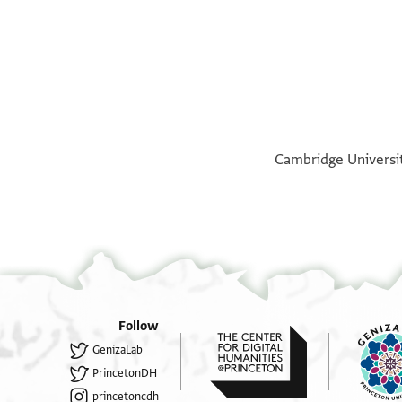
Cambridge University
Follow
GenizaLab
PrincetonDH
princetoncdh