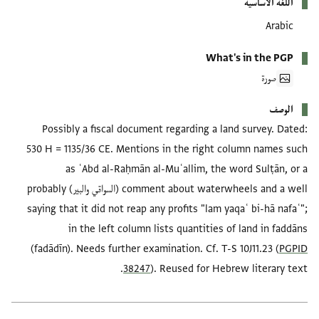
اللغة الأساسية
Arabic
What's in the PGP
صورة
الوصف
Possibly a fiscal document regarding a land survey. Dated:
530 H = 1135/36 CE. Mentions in the right column names such
as ʿAbd al-Raḥmān al-Muʿallim, the word Sulṭān, or a
comment about waterwheels and a well (السواقي والبير) probably
saying that it did not reap any profits "lam yaqaʿ bi-hā nafaʿ";
in the left column lists quantities of land in faddāns
(fadādīn). Needs further examination. Cf. T-S 10J11.23 (
PGPID
38247
). Reused for Hebrew literary text.