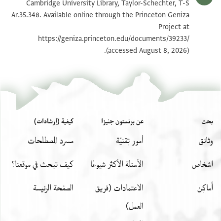
T-S Ar.35.348 1r
تكبير و تدوير
Cambridge University Library, Taylor-Schechter, T-S
Ar.35.348. Available online through the Princeton Geniza
Project at
بيان أذونات الصورة
https://geniza.princeton.edu/documents/39233/
(accessed August 8, 2026).
بحث
عن برنستون جنيزا
كيفية (إرشادات)
وثائق
أمور تِقنيّة
مسرد المصطلحات
اشخاص
الأسئلة الأكثر شيوعًا
كيف تبحث في موقعنا؟
أَماكِن
الاعتمادات (فريق
الصفحة الرئيسة
العمل)