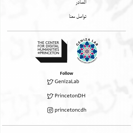
المصادر
تواصل معنا
Follow
GenizaLab
PrincetonDH
princetoncdh