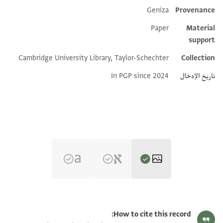
Geniza
Provenance
Additional metadata
Paper
Material
support
Cambridge University Library, Taylor-Schechter
Collection
تاريخ الإدخال
In PGP since 2024
T-S Ar.35.348 1v
تكبير و تدوير
How to cite this record: